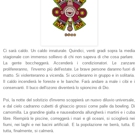
Ci sarà caldo. Un caldo innaturale. Quindici, venti gradi sopra la media
stagionale con immenso sollievo di chi non sapeva di che cosa parlare.
La gente boccheggerà. Accenderà i condizionatori. Le zanzare
prolifereranno, l'inverno più dell'estate. Le brave persone daranno fuori di
matto. Si violenteranno a vicenda. Si uccideranno in gruppo e in solitaria.
Il caldo incendierà le foreste e le banche. Farà andare a male i cibi e i
conservanti.
Il buco dell'ozono diventerà lo spioncino di Dio.
Poi, la notte del solstizio d'inverno scoppierà un nuovo diluvio universale,
e dal cielo cadranno cubetti di ghiaccio grossi come palle da bowling. Di
camomilla. La grandine gialla e nauseabonda allungherà i martini e i cuba
libre. Riempirà le piscine, correggerà i mari e gli oceani, si scioglierà nei
fiumi, nei laghi e nei bacini artificiali. E la popolazione ne berrà, tutta. E
tutta, finalmente, si calmerà.