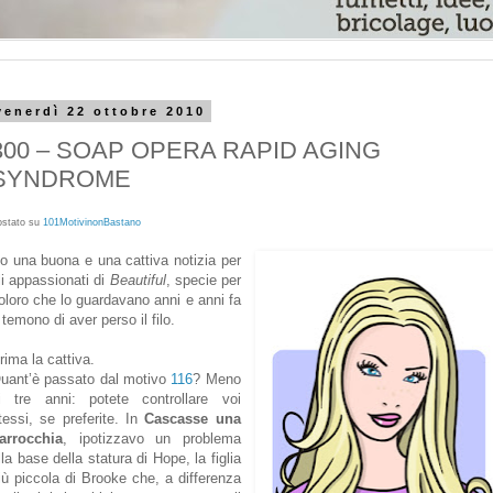
venerdì 22 ottobre 2010
300 – SOAP OPERA RAPID AGING
SYNDROME
ostato su
101MotivinonBastano
o una buona e una cattiva notizia per
li appassionati di
Beautiful
, specie per
oloro che lo guardavano anni e anni fa
 temono di aver perso il filo.
rima la cattiva.
uant’è passato dal motivo
116
? Meno
i tre anni: potete controllare voi
tessi, se preferite. In
Cascasse una
arrocchia
, ipotizzavo un problema
lla base della statura di Hope, la figlia
iù piccola di Brooke che, a differenza