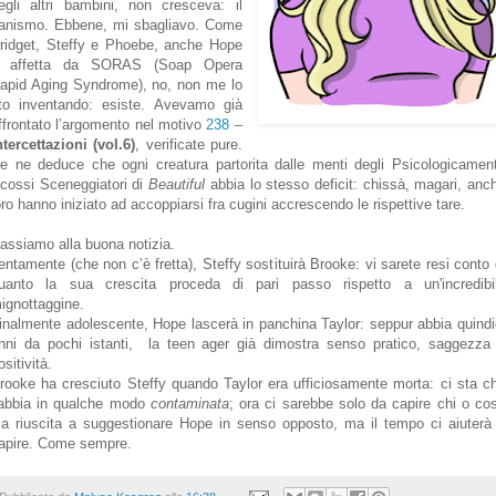
egli altri bambini, non cresceva: il
anismo. Ebbene, mi sbagliavo. Come
ridget, Steffy e Phoebe, anche Hope
 affetta da SORAS (Soap Opera
apid Aging Syndrome), no, non me lo
to inventando: esiste. Avevamo già
ffrontato l’argomento nel motivo
238
–
ntercettazioni (vol.6)
, verificate pure.
e ne deduce che ogni creatura partorita dalle menti degli Psicologicamen
cossi Sceneggiatori di
Beautiful
abbia lo stesso deficit: chissà, magari, anc
oro hanno iniziato ad accoppiarsi fra cugini accrescendo le rispettive tare.
assiamo alla buona notizia.
entamente (che non c’è fretta), Steffy sostituirà Brooke: vi sarete resi conto 
uanto la sua crescita proceda di pari passo rispetto a un'incredibi
ignottaggine.
inalmente adolescente, Hope lascerà in panchina Taylor: seppur abbia quindi
nni da pochi istanti, la teen ager già dimostra senso pratico, saggezza
ositività.
rooke ha cresciuto Steffy quando Taylor era ufficiosamente morta: ci sta c
’abbia in qualche modo
contaminata
; ora ci sarebbe solo da capire chi o co
ia riuscita a suggestionare Hope in senso opposto, ma il tempo ci aiuterà
apire. Come sempre.