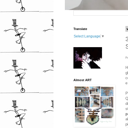
Translate
Select Language
▼
P
H
g
c
Almost ART
e
P
Q
d
s
p
a
p