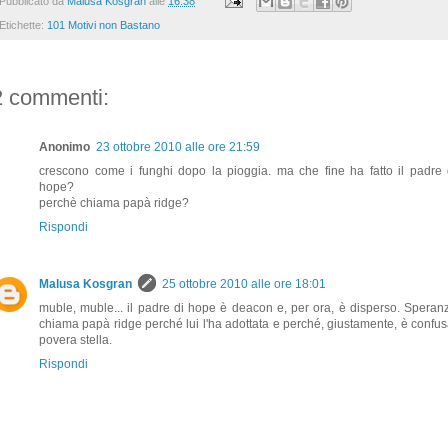
Pubblicato da
Malusa Kosgran
alle
16:38
Etichette:
101 Motivi non Bastano
2 commenti:
Anonimo
23 ottobre 2010 alle ore 21:59
crescono come i funghi dopo la pioggia. ma che fine ha fatto il padre 
hope?
perchè chiama papà ridge?
Rispondi
Malusa Kosgran
25 ottobre 2010 alle ore 18:01
muble, muble... il padre di hope è deacon e, per ora, è disperso. Speran
chiama papà ridge perché lui l'ha adottata e perché, giustamente, è confus
povera stella.
Rispondi