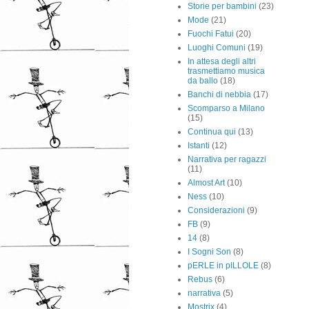
Storie per bambini
(23)
Mode
(21)
Fuochi Fatui
(20)
Luoghi Comuni
(19)
In attesa degli altri
trasmettiamo musica
da ballo
(18)
Banchi di nebbia
(17)
Scomparso a Milano
(15)
Continua qui
(13)
Istanti
(12)
Narrativa per ragazzi
(11)
Almost Art
(10)
Ness
(10)
Considerazioni
(9)
FB
(9)
14
(8)
I Sogni Son
(8)
pERLE in pILLOLE
(8)
Rebus
(6)
narrativa
(5)
Mostrix
(4)