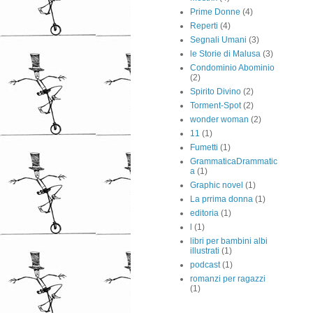
Prime Donne
(4)
Reperti
(4)
Segnali Umani
(3)
le Storie di Malusa
(3)
Condominio Abominio
(2)
Spirito Divino
(2)
Torment-Spot
(2)
wonder woman
(2)
11
(1)
Fumetti
(1)
GrammaticaDrammatic
a
(1)
Graphic novel
(1)
La prrima donna
(1)
editoria
(1)
l
(1)
libri per bambini albi
illustrati
(1)
podcast
(1)
romanzi per ragazzi
(1)