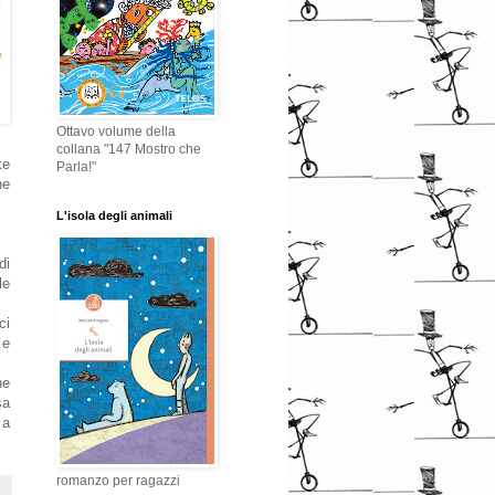
Ottavo volume della
collana "147 Mostro che
te
Parla!"
he
L'isola degli animali
di
le
ci
 e
he
sa
 a
romanzo per ragazzi