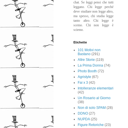
chat. Se leggi pensi che tutti
leggano. Chi legge perché
deve studiare non legge altro,
ma spesso, chi studia legge
tanto altro. Chi legge è
scemo. Chi non legge è
sciemo.
Etichette
101 Motivi non
Bastano
(291)
Altre Storie
(119)
La Prima Donna
(74)
Photo Booth
(72)
Agristyle
(67)
Fai x 3
(42)
Intolleranze elementari
(42)
Un Rosario al Giorno
(38)
Non di solo SPAM
(28)
DDNO
(27)
NUPDA
(25)
Figure Retoriche
(23)