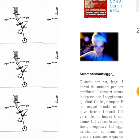
NON SI
SOFFR
E PIU’
Sciemochinonlegge_
Quando non sai, leggi. I
libretti di istruzioni per non
arrabbiarti. I romanzi contro
la depressione. I saggi contro
gli idioti. Chi legge impara. E
poi magari scorda, ma sa
dove ricercare i ricordi. Chi
va col lettore impara le sue
letture. Chi va con lo zoppo,
forse, a zoppicare. Chi legge
sa che non sa niente, ma
prova a rimediare, e quando