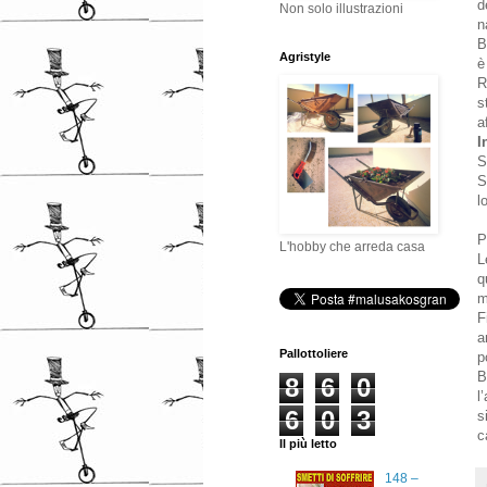
d
Non solo illustrazioni
n
B
Agristyle
è
R
s
a
I
S
S
l
P
L'hobby che arreda casa
L
q
m
F
a
Pallottoliere
p
B
8
6
0
l
6
0
3
s
c
Il più letto
148 –