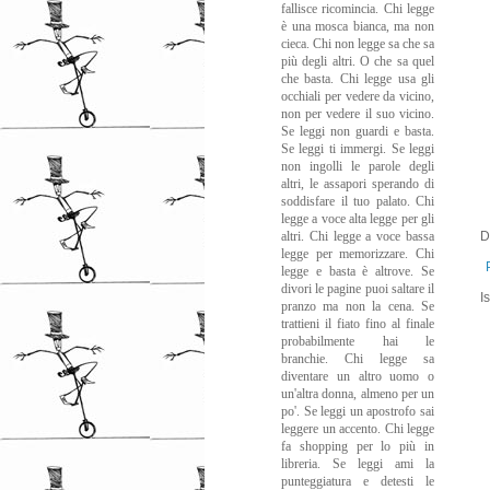
fallisce ricomincia. Chi legge
è una mosca bianca, ma non
cieca. Chi non legge sa che sa
più degli altri. O che sa quel
che basta. Chi legge usa gli
occhiali per vedere da vicino,
non per vedere il suo vicino.
Se leggi non guardi e basta.
Se leggi ti immergi. Se leggi
non ingolli le parole degli
altri, le assapori sperando di
soddisfare il tuo palato. Chi
legge a voce alta legge per gli
altri. Chi legge a voce bassa
D
legge per memorizzare. Chi
legge e basta è altrove. Se
divori le pagine puoi saltare il
Is
pranzo ma non la cena. Se
trattieni il fiato fino al finale
probabilmente hai le
branchie. Chi legge sa
diventare un altro uomo o
un'altra donna, almeno per un
po'. Se leggi un apostrofo sai
leggere un accento. Chi legge
fa shopping per lo più in
libreria. Se leggi ami la
punteggiatura e detesti le