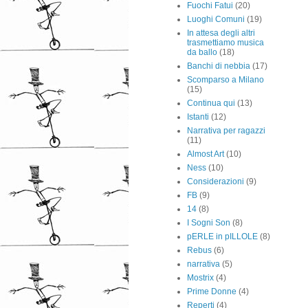
Fuochi Fatui
(20)
Luoghi Comuni
(19)
In attesa degli altri
trasmettiamo musica
da ballo
(18)
Banchi di nebbia
(17)
Scomparso a Milano
(15)
Continua qui
(13)
Istanti
(12)
Narrativa per ragazzi
(11)
Almost Art
(10)
Ness
(10)
Considerazioni
(9)
FB
(9)
14
(8)
I Sogni Son
(8)
pERLE in pILLOLE
(8)
Rebus
(6)
narrativa
(5)
Mostrix
(4)
Prime Donne
(4)
Reperti
(4)