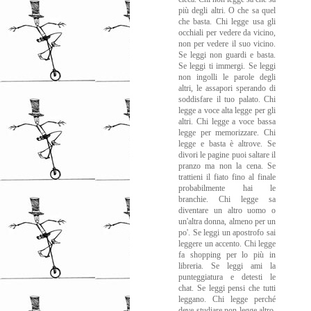
più degli altri. O che sa quel
che basta. Chi legge usa gli
occhiali per vedere da vicino,
non per vedere il suo vicino.
Se leggi non guardi e basta.
Se leggi ti immergi. Se leggi
non ingolli le parole degli
altri, le assapori sperando di
soddisfare il tuo palato. Chi
legge a voce alta legge per gli
altri. Chi legge a voce bassa
legge per memorizzare. Chi
legge e basta è altrove. Se
divori le pagine puoi saltare il
pranzo ma non la cena. Se
trattieni il fiato fino al finale
probabilmente hai le
branchie. Chi legge sa
diventare un altro uomo o
un'altra donna, almeno per un
po'. Se leggi un apostrofo sai
leggere un accento. Chi legge
fa shopping per lo più in
libreria. Se leggi ami la
punteggiatura e detesti le
chat. Se leggi pensi che tutti
leggano. Chi legge perché
deve studiare non legge altro,