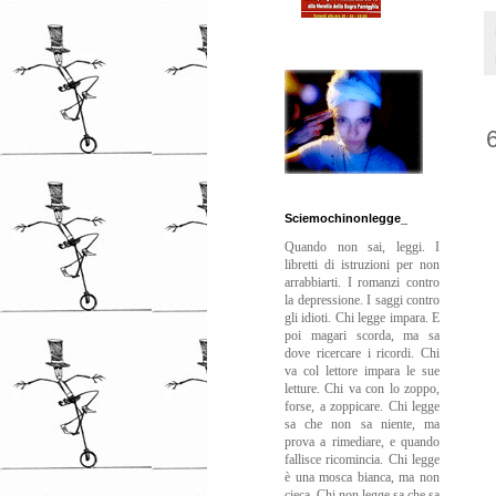
Sciemochinonlegge_
Quando non sai, leggi. I
libretti di istruzioni per non
arrabbiarti. I romanzi contro
la depressione. I saggi contro
gli idioti. Chi legge impara. E
poi magari scorda, ma sa
dove ricercare i ricordi. Chi
va col lettore impara le sue
letture. Chi va con lo zoppo,
forse, a zoppicare. Chi legge
sa che non sa niente, ma
prova a rimediare, e quando
fallisce ricomincia. Chi legge
è una mosca bianca, ma non
cieca. Chi non legge sa che sa