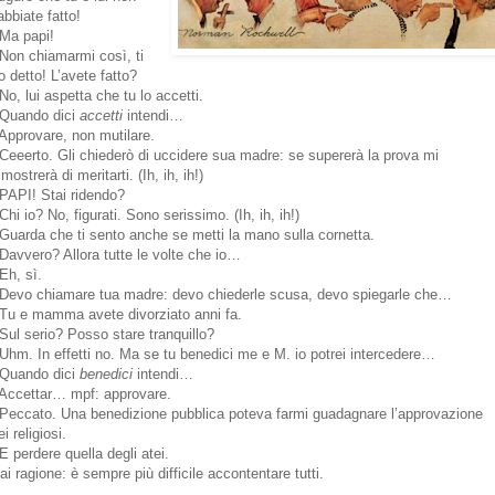
’abbiate fatto!
 Ma papi!
 Non chiamarmi così, ti
o detto! L’avete fatto?
 No, lui aspetta che tu lo accetti.
 Quando dici
accetti
intendi…
 Approvare, non mutilare.
 Ceeerto. Gli chiederò di uccidere sua madre: se supererà la prova mi
imostrerà di meritarti. (Ih, ih, ih!)
 PAPI! Stai ridendo?
 Chi io? No, figurati. Sono serissimo. (Ih, ih, ih!)
 Guarda che ti sento anche se metti la mano sulla cornetta.
 Davvero? Allora tutte le volte che io…
 Eh, sì.
 Devo chiamare tua madre: devo chiederle scusa, devo spiegarle che…
 Tu e mamma avete divorziato anni fa.
 Sul serio? Posso stare tranquillo?
 Uhm. In effetti no. Ma se tu benedici me e M. io potrei intercedere…
 Quando dici
benedici
intendi…
 Accettar… mpf: approvare.
 Peccato. Una benedizione pubblica poteva farmi guadagnare l’approvazione
ei religiosi.
 E perdere quella degli atei.
ai ragione: è sempre più difficile accontentare tutti.