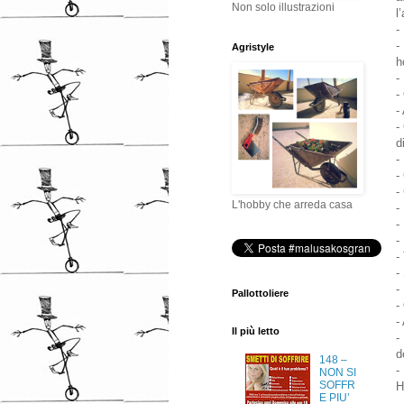
Non solo illustrazioni
l
-
-
Agristyle
h
-
-
-
-
d
-
-
-
L'hobby che arreda casa
-
-
-
-
-
-
Pallottoliere
-
-
Il più letto
-
d
148 –
-
NON SI
SOFFR
H
E PIU’