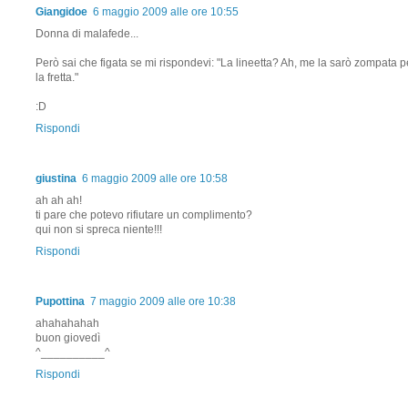
Giangidoe
6 maggio 2009 alle ore 10:55
Donna di malafede...
Però sai che figata se mi rispondevi: "La lineetta? Ah, me la sarò zompata p
la fretta."
:D
Rispondi
giustina
6 maggio 2009 alle ore 10:58
ah ah ah!
ti pare che potevo rifiutare un complimento?
qui non si spreca niente!!!
Rispondi
Pupottina
7 maggio 2009 alle ore 10:38
ahahahahah
buon giovedì
^__________^
Rispondi