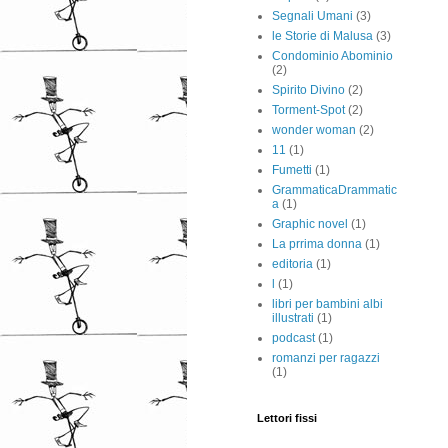
Segnali Umani
(3)
le Storie di Malusa
(3)
Condominio Abominio
(2)
Spirito Divino
(2)
Torment-Spot
(2)
wonder woman
(2)
11
(1)
Fumetti
(1)
GrammaticaDrammatic
a
(1)
Graphic novel
(1)
La prrima donna
(1)
editoria
(1)
l
(1)
libri per bambini albi
illustrati
(1)
podcast
(1)
romanzi per ragazzi
(1)
Lettori fissi