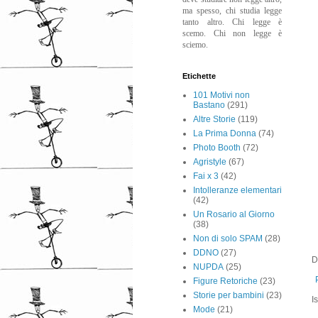
ma spesso, chi studia legge
tanto altro. Chi legge è
scemo. Chi non legge è
sciemo.
Etichette
101 Motivi non
Bastano
(291)
Altre Storie
(119)
La Prima Donna
(74)
Photo Booth
(72)
Agristyle
(67)
Fai x 3
(42)
Intolleranze elementari
(42)
Un Rosario al Giorno
(38)
Non di solo SPAM
(28)
DDNO
(27)
D
NUPDA
(25)
Figure Retoriche
(23)
Storie per bambini
(23)
Is
Mode
(21)