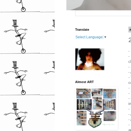
Translate
Select Language
▼
-
-
c
-
-
-
Almost ART
c
-
-
-
i
-
-
-
-
a