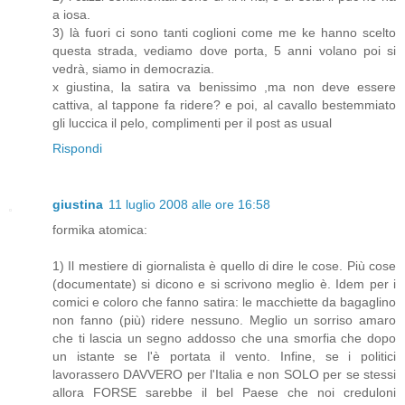
a iosa.
3) là fuori ci sono tanti coglioni come me ke hanno scelto
questa strada, vediamo dove porta, 5 anni volano poi si
vedrà, siamo in democrazia.
x giustina, la satira va benissimo ,ma non deve essere
cattiva, al tappone fa ridere? e poi, al cavallo bestemmiato
gli luccica il pelo, complimenti per il post as usual
Rispondi
giustina
11 luglio 2008 alle ore 16:58
formika atomica:
1) Il mestiere di giornalista è quello di dire le cose. Più cose
(documentate) si dicono e si scrivono meglio è. Idem per i
comici e coloro che fanno satira: le macchiette da bagaglino
non fanno (più) ridere nessuno. Meglio un sorriso amaro
che ti lascia un segno addosso che una smorfia che dopo
un istante se l'è portata il vento. Infine, se i politici
lavorassero DAVVERO per l'Italia e non SOLO per se stessi
allora FORSE sarebbe il bel Paese che noi creduloni