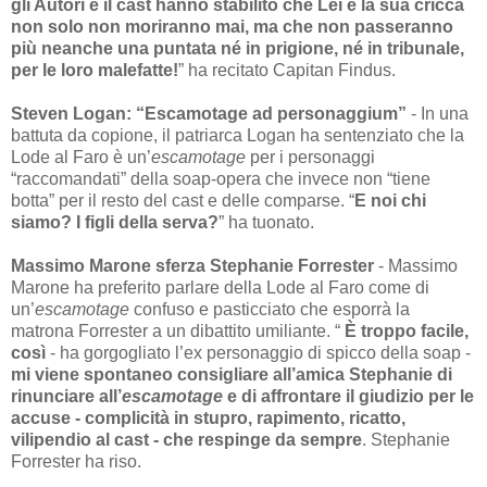
gli Autori e il cast hanno stabilito che Lei e la sua cricca
non solo non moriranno mai, ma che non passeranno
più neanche una puntata né in prigione, né in tribunale,
per le loro malefatte!
” ha recitato Capitan Findus.
Steven Logan: “Escamotage ad personaggium”
- In una
battuta da copione, il patriarca Logan ha sentenziato che la
Lode al Faro è un’
escamotage
per i personaggi
“raccomandati” della soap-opera che invece non “tiene
botta” per il resto del cast e delle comparse. “
E noi chi
siamo? I figli della serva?
” ha tuonato.
Massimo Marone sferza Stephanie Forrester
- Massimo
Marone ha preferito parlare della Lode al Faro come di
un’
escamotage
confuso e pasticciato che esporrà la
matrona Forrester a un dibattito umiliante. “
È troppo facile,
così
- ha gorgogliato l’ex personaggio di spicco della soap -
mi viene spontaneo consigliare all’amica Stephanie di
rinunciare all’
escamotage
e di affrontare il giudizio per le
accuse - complicità in stupro, rapimento, ricatto,
vilipendio al cast - che respinge da sempre
. Stephanie
Forrester ha riso.