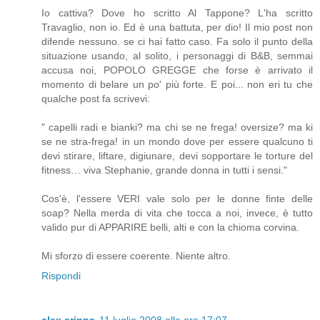
Io cattiva? Dove ho scritto Al Tappone? L'ha scritto
Travaglio, non io. Ed è una battuta, per dio! Il mio post non
difende nessuno. se ci hai fatto caso. Fa solo il punto della
situazione usando, al solito, i personaggi di B&B, semmai
accusa noi, POPOLO GREGGE che forse è arrivato il
momento di belare un po' più forte. E poi... non eri tu che
qualche post fa scrivevi:
" capelli radi e bianki? ma chi se ne frega! oversize? ma ki
se ne stra-frega! in un mondo dove per essere qualcuno ti
devi stirare, liftare, digiunare, devi sopportare le torture del
fitness… viva Stephanie, grande donna in tutti i sensi."
Cos'è, l'essere VERI vale solo per le donne finte delle
soap? Nella merda di vita che tocca a noi, invece, è tutto
valido pur di APPARIRE belli, alti e con la chioma corvina.
Mi sforzo di essere coerente. Niente altro.
Rispondi
alex crippa
11 luglio 2008 alle ore 17:07