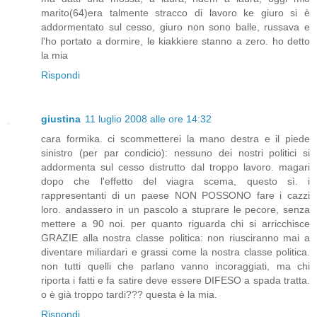
marito(64)era talmente stracco di lavoro ke giuro si è
addormentato sul cesso, giuro non sono balle, russava e
l'ho portato a dormire, le kiakkiere stanno a zero. ho detto
la mia
Rispondi
giustina
11 luglio 2008 alle ore 14:32
cara formika. ci scommetterei la mano destra e il piede
sinistro (per par condicio): nessuno dei nostri politici si
addormenta sul cesso distrutto dal troppo lavoro. magari
dopo che l'effetto del viagra scema, questo sì. i
rappresentanti di un paese NON POSSONO fare i cazzi
loro. andassero in un pascolo a stuprare le pecore, senza
mettere a 90 noi. per quanto riguarda chi si arricchisce
GRAZIE alla nostra classe politica: non riusciranno mai a
diventare miliardari e grassi come la nostra classe politica.
non tutti quelli che parlano vanno incoraggiati, ma chi
riporta i fatti e fa satire deve essere DIFESO a spada tratta.
o è già troppo tardi??? questa è la mia.
Rispondi