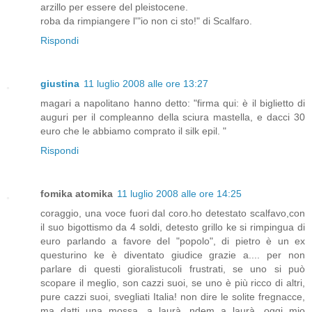
arzillo per essere del pleistocene.
roba da rimpiangere l'"io non ci sto!" di Scalfaro.
Rispondi
giustina
11 luglio 2008 alle ore 13:27
magari a napolitano hanno detto: "firma qui: è il biglietto di
auguri per il compleanno della sciura mastella, e dacci 30
euro che le abbiamo comprato il silk epil. "
Rispondi
fomika atomika
11 luglio 2008 alle ore 14:25
coraggio, una voce fuori dal coro.ho detestato scalfavo,con
il suo bigottismo da 4 soldi, detesto grillo ke si rimpingua di
euro parlando a favore del "popolo", di pietro è un ex
questurino ke è diventato giudice grazie a.... per non
parlare di questi gioralistucoli frustrati, se uno si può
scopare il meglio, son cazzi suoi, se uno è più ricco di altri,
pure cazzi suoi, svegliati Italia! non dire le solite fregnacce,
ma datti una mossa, a laurà, ndem a laurà, oggi mio