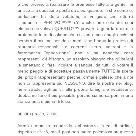
o che provino a realizzare le promesse fatte alla gente. mi
unisco alla questione posta da alex: quando, in che comizio,
berlusconi ha detto votatemi, e vi giuro che otterrò
l'immunità... PER VOI!!!?!!! c'è anche uno solo dei suoi
elettori che voleva QUESTO??? provare a guardare oltre le
profumate fette di salame che ci siamo messi sugli occhi mi
sembra il minimo per delle menti che hanno la pretesa di
reputarsi responsabili e coerenti. certo, veltroni e la
fantomatica "opposizione" non si sa neanche cosa
rappresenti. c'è bisogno, un assoluto bisogno che gli italiani
la smettano di farsi inculare a sangue, da tutti, di votare il
meno peggio e di accettare passivamente TUTTE le scelte
dei propri rappresentanti perché, ormai è palese, che a noi
non ci rappresenta più NESSUNO. dire la nostra nei blog,
nelle strade, agli amici, alla propria famiglia è necessario,
dobbiamo farlo il più possibile perché siamo carponi in una
stanza buia e piena di fossi.
ancora grazie, victor.
formika atomika: condivido abbastanza l'idea di ordine,
rispetto e civiltà, ma il post non mette polemizza su questo