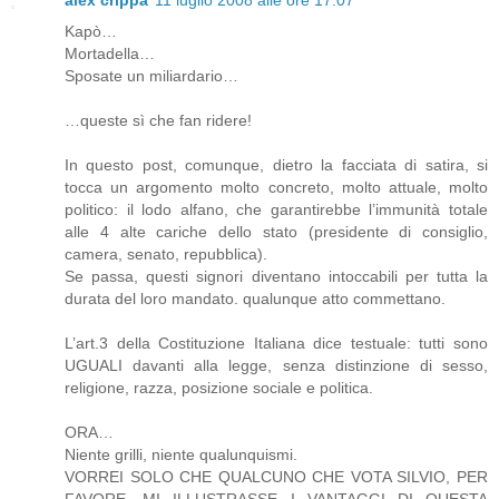
Kapò…
Mortadella…
Sposate un miliardario…
…queste sì che fan ridere!
In questo post, comunque, dietro la facciata di satira, si
tocca un argomento molto concreto, molto attuale, molto
politico: il lodo alfano, che garantirebbe l’immunità totale
alle 4 alte cariche dello stato (presidente di consiglio,
camera, senato, repubblica).
Se passa, questi signori diventano intoccabili per tutta la
durata del loro mandato. qualunque atto commettano.
L’art.3 della Costituzione Italiana dice testuale: tutti sono
UGUALI davanti alla legge, senza distinzione di sesso,
religione, razza, posizione sociale e politica.
ORA…
Niente grilli, niente qualunquismi.
VORREI SOLO CHE QUALCUNO CHE VOTA SILVIO, PER
FAVORE, MI ILLUSTRASSE I VANTAGGI DI QUESTA