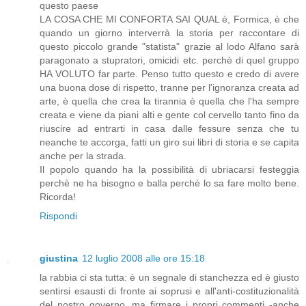
questo paese
LA COSA CHE MI CONFORTA SAI QUAL è, Formica, è che
quando un giorno interverrà la storia per raccontare di
questo piccolo grande "statista" grazie al lodo Alfano sarà
paragonato a stupratori, omicidi etc. perchè di quel gruppo
HA VOLUTO far parte. Penso tutto questo e credo di avere
una buona dose di rispetto, tranne per l'ignoranza creata ad
arte, è quella che crea la tirannia è quella che l'ha sempre
creata e viene da piani alti e gente col cervello tanto fino da
riuscire ad entrarti in casa dalle fessure senza che tu
neanche te accorga, fatti un giro sui libri di storia e se capita
anche per la strada.
Il popolo quando ha la possibilità di ubriacarsi festeggia
perchè ne ha bisogno e balla perchè lo sa fare molto bene.
Ricorda!
Rispondi
giustina
12 luglio 2008 alle ore 15:18
la rabbia ci sta tutta: è un segnale di stanchezza ed è giusto
sentirsi esausti di fronte ai soprusi e all'anti-costituzionalità
del nostro governo, ma firmare i propri commenti -anche