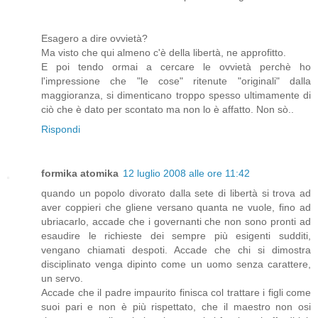
Esagero a dire ovvietà?
Ma visto che qui almeno c'è della libertà, ne approfitto.
E poi tendo ormai a cercare le ovvietà perchè ho
l'impressione che "le cose" ritenute "originali" dalla
maggioranza, si dimenticano troppo spesso ultimamente di
ciò che è dato per scontato ma non lo è affatto. Non sò..
Rispondi
formika atomika
12 luglio 2008 alle ore 11:42
quando un popolo divorato dalla sete di libertà si trova ad
aver coppieri che gliene versano quanta ne vuole, fino ad
ubriacarlo, accade che i governanti che non sono pronti ad
esaudire le richieste dei sempre più esigenti sudditi,
vengano chiamati despoti. Accade che chi si dimostra
disciplinato venga dipinto come un uomo senza carattere,
un servo.
Accade che il padre impaurito finisca col trattare i figli come
suoi pari e non è più rispettato, che il maestro non osi