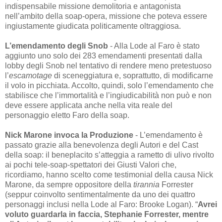
indispensabile missione demolitoria e antagonista
nell’ambito della soap-opera, missione che poteva essere
ingiustamente giudicata politicamente oltraggiosa.
L’emendamento degli Snob
- Alla Lode al Faro è stato
aggiunto uno solo dei 283 emendamenti presentati dalla
lobby degli Snob nel tentativo di rendere meno pretestuoso
l’
escamotage
di sceneggiatura e, soprattutto, di modificarne
il volo in picchiata. Accolto, quindi, solo l’emendamento che
stabilisce che l’immortalità e l’ingiudicabilità non può e non
deve essere applicata anche nella vita reale del
personaggio eletto Faro della soap.
Nick Marone invoca la Produzione
- L’emendamento è
passato grazie alla benevolenza degli Autori e del Cast
della soap: il beneplacito s’atteggia a rametto di ulivo rivolto
ai pochi tele-soap-spettatori dei Giusti Valori che,
ricordiamo, hanno scelto come testimonial della causa Nick
Marone, da sempre oppositore della
tirannia
Forrester
(seppur coinvolto sentimentalmente da uno dei quattro
personaggi inclusi nella Lode al Faro: Brooke Logan). “
Avrei
voluto guardarla in faccia, Stephanie Forrester, mentre