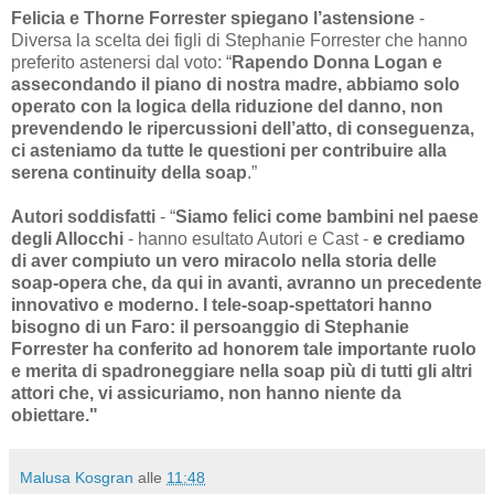
Felicia e Thorne Forrester spiegano l’astensione
-
Diversa la scelta dei figli di Stephanie Forrester che hanno
preferito astenersi dal voto: “
Rapendo Donna Logan e
assecondando il piano di nostra madre, abbiamo solo
operato con la logica della riduzione del danno, non
prevendendo le ripercussioni dell’atto, di conseguenza,
ci asteniamo da tutte le questioni per contribuire alla
serena continuity della soap
.”
Autori soddisfatti
- “
Siamo felici come bambini nel paese
degli Allocchi
- hanno esultato Autori e Cast -
e crediamo
di aver compiuto un vero miracolo nella storia delle
soap-opera che, da qui in avanti, avranno un precedente
innovativo e moderno. I tele-soap-spettatori hanno
bisogno di un Faro: il persoanggio di Stephanie
Forrester ha conferito ad honorem tale importante ruolo
e merita di spadroneggiare nella soap più di tutti gli altri
attori che, vi assicuriamo, non hanno niente da
obiettare."
Malusa Kosgran
alle
11:48