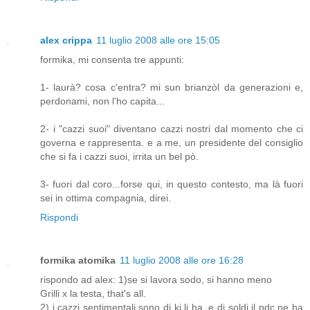
alex crippa
11 luglio 2008 alle ore 15:05
formika, mi consenta tre appunti:
1- laurà? cosa c'entra? mi sun brianzòl da generazioni e,
perdonami, non l'ho capita...
2- i "cazzi suoi" diventano cazzi nostri dal momento che ci
governa e rappresenta. e a me, un presidente del consiglio
che si fa i cazzi suoi, irrita un bel pò.
3- fuori dal coro...forse qui, in questo contesto, ma là fuori
sei in ottima compagnia, direi.
Rispondi
formika atomika
11 luglio 2008 alle ore 16:28
rispondo ad alex: 1)se si lavora sodo, si hanno meno
Grilli x la testa, that's all.
2) i cazzi sentimentali sono di ki li ha, e di soldi il pdc ne ha