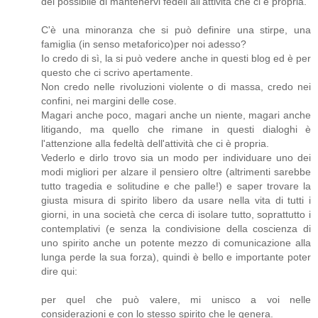
del possibile di mantenervi fedeli all'attività che ci è propria."
C'è una minoranza che si può definire una stirpe, una
famiglia (in senso metaforico)per noi adesso?
Io credo di sì, la si può vedere anche in questi blog ed è per
questo che ci scrivo apertamente.
Non credo nelle rivoluzioni violente o di massa, credo nei
confini, nei margini delle cose.
Magari anche poco, magari anche un niente, magari anche
litigando, ma quello che rimane in questi dialoghi è
l'attenzione alla fedeltà dell'attività che ci è propria.
Vederlo e dirlo trovo sia un modo per individuare uno dei
modi migliori per alzare il pensiero oltre (altrimenti sarebbe
tutto tragedia e solitudine e che palle!) e saper trovare la
giusta misura di spirito libero da usare nella vita di tutti i
giorni, in una società che cerca di isolare tutto, soprattutto i
contemplativi (e senza la condivisione della coscienza di
uno spirito anche un potente mezzo di comunicazione alla
lunga perde la sua forza), quindi è bello e importante poter
dire qui:
per quel che può valere, mi unisco a voi nelle
considerazioni e con lo stesso spirito che le genera.