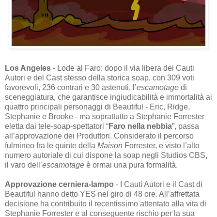
Los Angeles
- Lode al Faro: dopo il via libera dei Cauti
Autori e del Cast stesso della storica soap, con 309 voti
favorevoli, 236 contrari e 30 astenuti, l’
escamotage
di
sceneggiatura, che garantisce ingiudicabilità e immortalità ai
quattro principali personaggi di Beautiful - Eric, Ridge,
Stephanie e Brooke - ma soprattutto a Stephanie Forrester
eletta dai tele-soap-spettatori “
Faro nella nebbia
”, passa
all’approvazione dei Produttori. Considerato il percorso
fulmineo fra le quinte della
Maison
Forrester, e visto l’alto
numero autoriale di cui dispone la soap negli Studios CBS,
il varo dell’
escamotage
è ormai una pura formalità.
Approvazione cerniera-lampo
- I Cauti Autori e il Cast di
Beautiful hanno detto YES nel giro di 48 ore. All’affrettata
decisione ha contribuito il recentissimo attentato alla vita di
Stephanie Forrester e al conseguente rischio per la sua