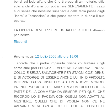
bensì sul lodo alfano che è, e ti prego di ammetterlo, utile
solo a chi d'ora in poi potrà fare SERENAMENTE i cazzi
suoi senza che nessuno sulla faccia della terra possa dirgli
"ladro" o "assassino" o che possa mettere in dubbio il suo
operato.
LA LIBERTA' DEVE ESSERE UGUALI PER TUTTI. Almeno
per iscritto.
Rispondi
Anonymous
12 luglio 2008 alle ore 15:06
...accade che il padre impaurito finisca col trattare i figli
come suoi pari PERCHè LI VEDE NELLA MERDA FINO AL
COLLO E SENZA SALVAGENTE PER STAGNI COSì DENSI
E SI ACCORGE DI ESSERE ANCHE LUI IN DIFFICOLTà
INTERPRETATIVA RISPETTO AD UN NUOVO MONDO,
PRENDERSI GIOCO DEI MAESTRI è UN GIOCO CHE FA
PARTE DELLA COMMEDIA DA SEMPRE, PER QUEL CHE
RICORDO LO SI FACEVA CON QUELLI NON ADATTI AL
MESTIERE, QUELLI CHE DI VOGLIA NON CE NE
AVEVANO MICA TANTA, QUELLI CHE AL POSTO DI