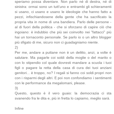
speriamo possa diventare. Non parlo né di destra, né di
sinistra: ormai sono un tutt'uno e entrambi gli schieramenti
si usano, ci usano e usano le ideologie che hanno fatto a
pezzi, infischiandosene della gente che ha sacrificato la
propria vita in nome di una bandiera. Parlo delle persone -
al di fuori della politica - che si sforzano di capire ciò che
ingoiano: è indubbio che più sei coinvolto nei "fattacci" più
hai un tornaconto personale. Se parlo io o un altro blogger
più sfigato di me, sicuro non ci guadagniamo niente.
2)
Per me, andare a puttane non è un delitto, anzi, a volte è
salutare. Ma pagarle coi soldi della moglie o del marito o
con lo stipendio col quale dovresti mandare a scuola i tuoi
figli o pagare la retta della casa di cura dei tuoi anziani
genitori... è troppo, no? I regali si fanno coi soldi propri non
con i risparmi degli altri. E poi non confondiamo i sentimenti
con le performance da megalomani, please.
3)
Questo, questo è il vero guaio: la democrazia ci sta
svanendo fra le dita e, più in fretta lo capiamo, meglio sarà.
Infine