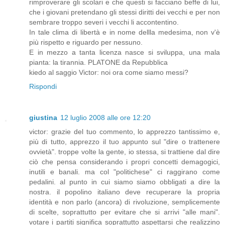
rimproverare gli scolari e che questi si facciano beffe di lui,
che i giovani pretendano gli stessi diritti dei vecchi e per non
sembrare troppo severi i vecchi li accontentino.
In tale clima di libertà e in nome dellla medesima, non v'è
più rispetto e riguardo per nessuno.
E in mezzo a tanta licenza nasce si sviluppa, una mala
pianta: la tirannia. PLATONE da Repubblica
kiedo al saggio Victor: noi ora come siamo messi?
Rispondi
giustina
12 luglio 2008 alle ore 12:20
victor: grazie del tuo commento, lo apprezzo tantissimo e,
più di tutto, apprezzo il tuo appunto sul "dire o trattenere
ovvietà". troppe volte la gente, io stessa, si trattiene dal dire
ciò che pensa considerando i propri concetti demagogici,
inutili e banali. ma col "politichese" ci raggirano come
pedalini. al punto in cui siamo siamo obbligati a dire la
nostra. il popolino italiano deve recuperare la propria
identità e non parlo (ancora) di rivoluzione, semplicemente
di scelte, soprattutto per evitare che si arrivi "alle mani".
votare i partiti significa soprattutto aspettarsi che realizzino