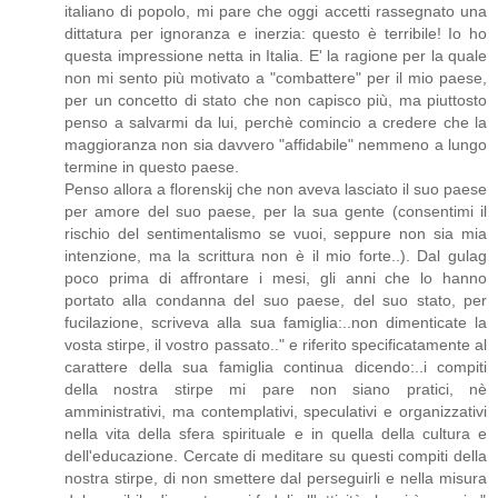
italiano di popolo, mi pare che oggi accetti rassegnato una
dittatura per ignoranza e inerzia: questo è terribile! Io ho
questa impressione netta in Italia. E' la ragione per la quale
non mi sento più motivato a "combattere" per il mio paese,
per un concetto di stato che non capisco più, ma piuttosto
penso a salvarmi da lui, perchè comincio a credere che la
maggioranza non sia davvero "affidabile" nemmeno a lungo
termine in questo paese.
Penso allora a florenskij che non aveva lasciato il suo paese
per amore del suo paese, per la sua gente (consentimi il
rischio del sentimentalismo se vuoi, seppure non sia mia
intenzione, ma la scrittura non è il mio forte..). Dal gulag
poco prima di affrontare i mesi, gli anni che lo hanno
portato alla condanna del suo paese, del suo stato, per
fucilazione, scriveva alla sua famiglia:..non dimenticate la
vosta stirpe, il vostro passato.." e riferito specificatamente al
carattere della sua famiglia continua dicendo:..i compiti
della nostra stirpe mi pare non siano pratici, nè
amministrativi, ma contemplativi, speculativi e organizzativi
nella vita della sfera spirituale e in quella della cultura e
dell'educazione. Cercate di meditare su questi compiti della
nostra stirpe, di non smettere dal perseguirli e nella misura