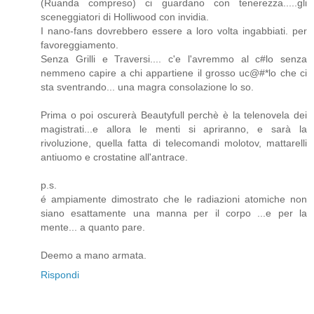
(Ruanda compreso) ci guardano con tenerezza.....gli
sceneggiatori di Holliwood con invidia.
I nano-fans dovrebbero essere a loro volta ingabbiati. per
favoreggiamento.
Senza Grilli e Traversi.... c'e l'avremmo al c#lo senza
nemmeno capire a chi appartiene il grosso uc@#*lo che ci
sta sventrando... una magra consolazione lo so.
Prima o poi oscurerà Beautyfull perchè è la telenovela dei
magistrati...e allora le menti si apriranno, e sarà la
rivoluzione, quella fatta di telecomandi molotov, mattarelli
antiuomo e crostatine all'antrace.
p.s.
é ampiamente dimostrato che le radiazioni atomiche non
siano esattamente una manna per il corpo ...e per la
mente... a quanto pare.
Deemo a mano armata.
Rispondi