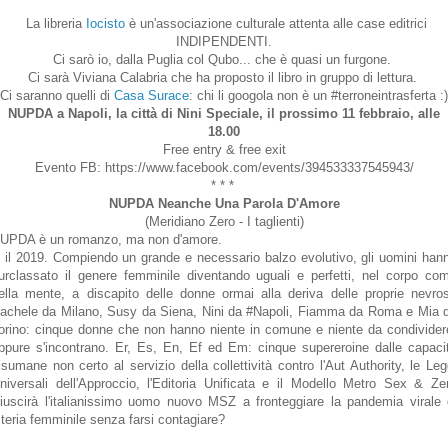
La libreria
Iocisto
è un'associazione culturale attenta alle case editrici
INDIPENDENTI.
Ci sarò io, dalla Puglia col Qubo... che è quasi un furgone.
Ci sarà Viviana Calabria che ha proposto il libro in gruppo di lettura.
Ci saranno quelli di
Casa Surace
: chi li googola non è un #terroneintrasferta :)
NUPDA a Napoli, la città di Nini Speciale, il prossimo 11 febbraio, alle
18.00
Free entry & free exit
Evento FB: https://www.facebook.com/events/394533337545943/
* * *
NUPDA Neanche Una Parola D'Amore
(Meridiano Zero - I taglienti)
UPDA è un romanzo, ma non d'amore.
 il 2019. Compiendo un grande e necessario balzo evolutivo, gli uomini han
urclassato il genere femminile diventando uguali e perfetti, nel corpo co
ella mente, a discapito delle donne ormai alla deriva delle proprie nevros
achele da Milano, Susy da Siena, Nini da #Napoli, Fiamma da Roma e Mia 
orino: cinque donne che non hanno niente in comune e niente da condivider
ppure s'incontrano. Er, Es, En, Ef ed Em: cinque supereroine dalle capaci
isumane non certo al servizio della collettività contro l'Aut Authority, le Leg
niversali dell'Approccio, l'Editoria Unificata e il Modello Metro Sex & Ze
iuscirà l'italianissimo uomo nuovo MSZ a fronteggiare la pandemia virale 
steria femminile senza farsi contagiare?