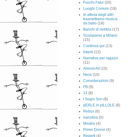
Fuochi Fatui
(20)
Luoghi Comuni
(19)
In attesa degli altri
trasmettiamo musica
da ballo
(18)
Banchi di nebbia
(17)
Scomparso a Milano
(15)
Continua qui
(13)
Istanti
(12)
Narrativa per ragazzi
(11)
Almost Art
(10)
Ness
(10)
Considerazioni
(9)
FB
(9)
14
(8)
I Sogni Son
(8)
pERLE in pILLOLE
(8)
Rebus
(6)
narrativa
(5)
Mostrix
(4)
Prime Donne
(4)
Reperti
(4)