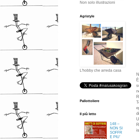
Non solo illustrazioni
Agristyle
L'hobby che arreda casa
N
È
s
n
R
Pallottoliere
T
e
d
Il più letto
U
148 –
R
NON SI
i
SOFFR
E PIU’