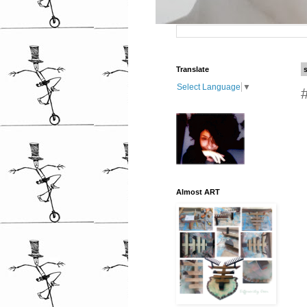
Translate
Select Language
▼
Almost ART