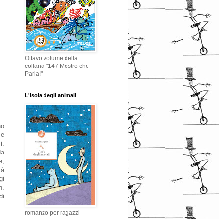
Ottavo volume della
collana "147 Mostro che
Parla!"
L'isola degli animali
no
me
i.
da
e,
tà
gi
n.
di
romanzo per ragazzi