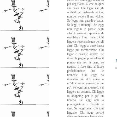
più degli altri. O che sa quel
che basta. Chi legge usa gli
occhiali per vedere da vicino,
non per vedere il suo vicino.
Se leggi non guardi e basta.
Se leggi ti immergi. Se leggi
non ingolli le parole degli
altri, le assapori sperando di
soddisfare il tuo palato. Chi
legge a voce alta legge per gli
altri. Chi legge a voce bassa
legge per memorizzare. Chi
legge e basta è altrove. Se
divori le pagine puoi saltare il
pranzo ma non la cena. Se
trattieni il fiato fino al finale
Is
probabilmente hai le
branchie. Chi legge sa
diventare un altro uomo o
un'altra donna, almeno per un
po'. Se leggi un apostrofo sai
leggere un accento. Chi legge
fa shopping per lo più in
libreria. Se leggi ami la
punteggiatura e detesti le
chat. Se leggi pensi che tutti
leggano. Chi legge perché
deve studiare non legge altro,