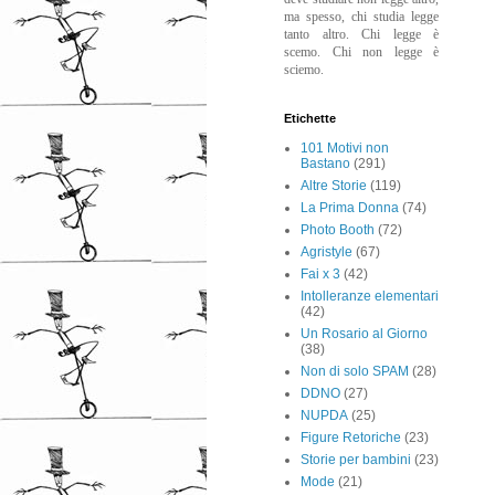
ma spesso, chi studia legge
tanto altro. Chi legge è
scemo. Chi non legge è
sciemo.
Etichette
101 Motivi non
Bastano
(291)
Altre Storie
(119)
La Prima Donna
(74)
Photo Booth
(72)
Agristyle
(67)
Fai x 3
(42)
Intolleranze elementari
(42)
Un Rosario al Giorno
(38)
Non di solo SPAM
(28)
DDNO
(27)
NUPDA
(25)
Figure Retoriche
(23)
Storie per bambini
(23)
Mode
(21)