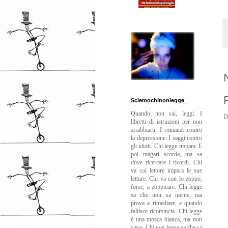
Sciemochinonlegge_
Quando non sai, leggi. I
D
libretti di istruzioni per non
arrabbiarti. I romanzi contro
la depressione. I saggi contro
gli idioti. Chi legge impara. E
poi magari scorda, ma sa
dove ricercare i ricordi. Chi
va col lettore impara le sue
letture. Chi va con lo zoppo,
forse, a zoppicare. Chi legge
sa che non sa niente, ma
prova a rimediare, e quando
fallisce ricomincia. Chi legge
è una mosca bianca, ma non
cieca. Chi non legge sa che sa