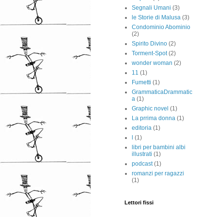
Segnali Umani
(3)
le Storie di Malusa
(3)
Condominio Abominio
(2)
Spirito Divino
(2)
Torment-Spot
(2)
wonder woman
(2)
11
(1)
Fumetti
(1)
GrammaticaDrammatic
a
(1)
Graphic novel
(1)
La prrima donna
(1)
editoria
(1)
l
(1)
libri per bambini albi
illustrati
(1)
podcast
(1)
romanzi per ragazzi
(1)
Lettori fissi