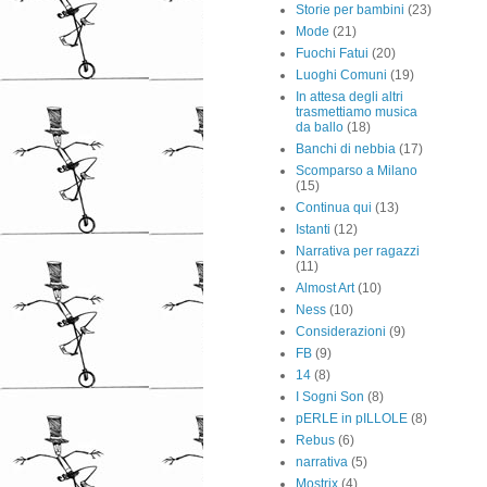
Storie per bambini
(23)
Mode
(21)
Fuochi Fatui
(20)
Luoghi Comuni
(19)
In attesa degli altri
trasmettiamo musica
da ballo
(18)
Banchi di nebbia
(17)
Scomparso a Milano
(15)
Continua qui
(13)
Istanti
(12)
Narrativa per ragazzi
(11)
Almost Art
(10)
Ness
(10)
Considerazioni
(9)
FB
(9)
14
(8)
I Sogni Son
(8)
pERLE in pILLOLE
(8)
Rebus
(6)
narrativa
(5)
Mostrix
(4)