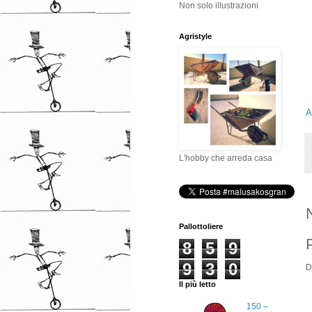
Non solo illustrazioni
Agristyle
A
L'hobby che arreda casa
Pallottoliere
8
5
9
9
3
0
D
Il più letto
150 –