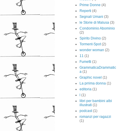
Prime Donne
(4)
Reperti
(4)
Segnali Umani
(3)
le Storie di Malusa
(3)
Condominio Abominio
(2)
Spirito Divino
(2)
Torment-Spot
(2)
wonder woman
(2)
11
(1)
Fumetti
(1)
GrammaticaDrammatic
a
(1)
Graphic novel
(1)
La prrima donna
(1)
editoria
(1)
l
(1)
libri per bambini albi
illustrati
(1)
podcast
(1)
romanzi per ragazzi
(1)