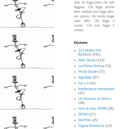
chat. Se leggi pensi che tutti
leggano. Chi legge perché
deve studiare non legge altro,
ma spesso, chi studia legge
tanto altro. Chi legge è
scemo. Chi non legge è
sciemo.
Etichette
101 Motivi non
Bastano
(291)
Altre Storie
(119)
La Prima Donna
(74)
Photo Booth
(72)
Agristyle
(67)
Fai x 3
(42)
Intolleranze elementari
(42)
Un Rosario al Giorno
(38)
Non di solo SPAM
(28)
DDNO
(27)
NUPDA
(25)
Figure Retoriche
(23)