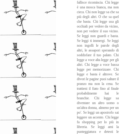
fallisce ricomincia. Chi legge
è una mosca bianca, ma non
cieca. Chi non legge sa che sa
più degli altri. O che sa quel
che basta. Chi legge usa gli
occhiali per vedere da vicino,
non per vedere il suo vicino.
Se leggi non guardi e basta.
Se leggi ti immergi. Se leggi
non ingolli le parole degli
altri, le assapori sperando di
soddisfare il tuo palato. Chi
legge a voce alta legge per gli
altri. Chi legge a voce bassa
legge per memorizzare. Chi
legge e basta è altrove. Se
divori le pagine puoi saltare il
pranzo ma non la cena. Se
trattieni il fiato fino al finale
probabilmente hai le
branchie. Chi legge sa
diventare un altro uomo o
un'altra donna, almeno per un
po'. Se leggi un apostrofo sai
leggere un accento. Chi legge
fa shopping per lo più in
libreria. Se leggi ami la
punteggiatura e detesti le