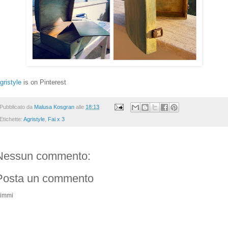
gristyle
is on Pinterest
Pubblicato da
Malusa Kosgran
alle
18:13
Etichette:
Agristyle
,
Fai x 3
Nessun commento:
Posta un commento
immi