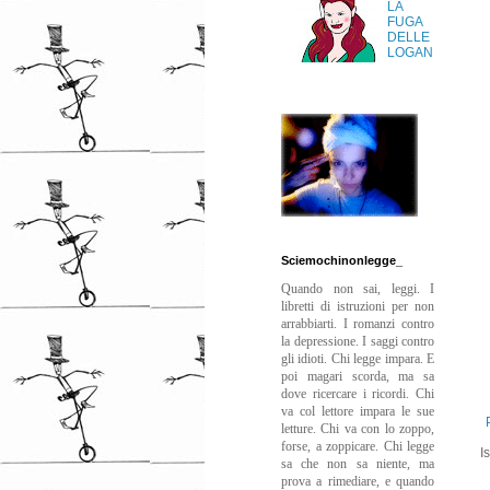
LA
FUGA
DELLE
LOGAN
Sciemochinonlegge_
Quando non sai, leggi. I
libretti di istruzioni per non
arrabbiarti. I romanzi contro
la depressione. I saggi contro
gli idioti. Chi legge impara. E
poi magari scorda, ma sa
dove ricercare i ricordi. Chi
va col lettore impara le sue
letture. Chi va con lo zoppo,
forse, a zoppicare. Chi legge
Is
sa che non sa niente, ma
prova a rimediare, e quando