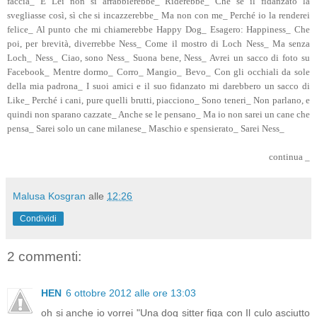
faccia_ E Lei non si arrabbierebbe_ Riderebbe_ Che se il fidanzato la
svegliasse così, sì che si incazzerebbe_ Ma non con me_ Perché io la renderei
felice_ Al punto che mi chiamerebbe Happy Dog_ Esagero: Happiness_ Che
poi, per brevità, diverrebbe Ness_ Come il mostro di Loch Ness_ Ma senza
Loch_ Ness_ Ciao, sono Ness_ Suona bene, Ness_ Avrei un sacco di foto su
Facebook_ Mentre dormo_ Corro_ Mangio_ Bevo_ Con gli occhiali da sole
della mia padrona_ I suoi amici e il suo fidanzato mi darebbero un sacco di
Like_ Perché i cani, pure quelli brutti, piacciono_ Sono teneri_ Non parlano, e
quindi non sparano cazzate_ Anche se le pensano_ Ma io non sarei un cane che
pensa_ Sarei solo un cane milanese_ Maschio e spensierato_ Sarei Ness_
continua _
Malusa Kosgran
alle
12:26
Condividi
2 commenti:
HEN
6 ottobre 2012 alle ore 13:03
oh si anche io vorrei "Una dog sitter figa con Il culo asciutto