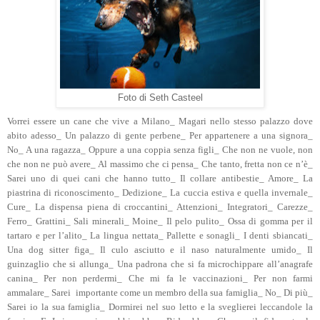
Foto di Seth Casteel
Vorrei essere un cane che vive a Milano_ Magari nello stesso palazzo dove
abito adesso_ Un palazzo di gente perbene_ Per appartenere a una signora_
No_ A una ragazza_ Oppure a una coppia senza figli_ Che non ne vuole, non
che non ne può avere_ Al massimo che ci pensa_ Che tanto, fretta non ce n’è_
Sarei uno di quei cani che hanno tutto_ Il collare antibestie_ Amore_ La
piastrina di riconoscimento_ Dedizione_ La cuccia estiva e quella invernale_
Cure_ La dispensa piena di croccantini_ Attenzioni_ Integratori_ Carezze_
Ferro_ Grattini_ Sali minerali_ Moine_ Il pelo pulito_ Ossa di gomma per il
tartaro e per l’alito_ La lingua nettata_ Pallette e sonagli_ I denti sbiancati_
Una dog sitter figa_ Il culo asciutto e il naso naturalmente umido_ Il
guinzaglio che si allunga_ Una padrona che si fa microchippare all’anagrafe
canina_ Per non perdermi_ Che mi fa le vaccinazioni_ Per non farmi
ammalare_ Sarei importante come un membro della sua famiglia_ No_ Di più_
Sarei io la sua famiglia_ Dormirei nel suo letto e la sveglierei leccandole la