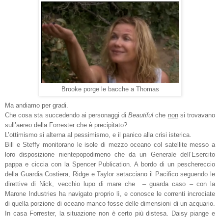
Brooke porge le bacche a Thomas
Ma andiamo per gradi.
Che cosa sta succedendo ai personaggi di
Beautiful
che
non
si trovavano
sull’aereo della Forrester che è precipitato?
L’ottimismo si alterna al pessimismo, e il panico alla crisi isterica.
Bill e Steffy monitorano le isole di mezzo oceano col satellite messo a
loro disposizione nientepopodimeno che da un Generale dell’Esercito
pappa e ciccia con la Spencer Publication. A bordo di un peschereccio
della Guardia Costiera, Ridge e Taylor setacciano il Pacifico seguendo le
direttive di Nick, vecchio lupo di mare che – guarda caso – con la
Marone Industries ha navigato proprio lì, e conosce le correnti incrociate
di quella porzione di oceano manco fosse delle dimensioni di un acquario.
In casa Forrester, la situazione non è certo più distesa. Daisy piange e