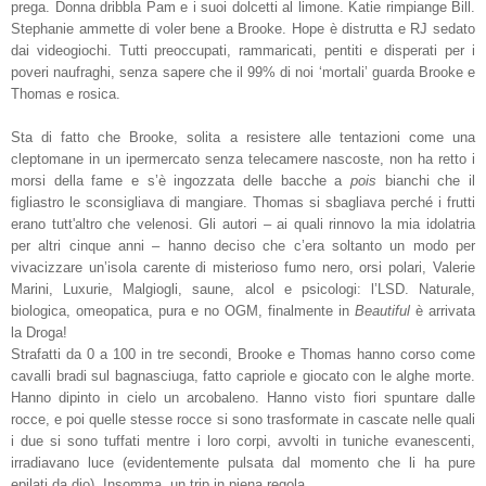
prega. Donna dribbla Pam e i suoi dolcetti al limone. Katie rimpiange Bill.
Stephanie ammette di voler bene a Brooke. Hope è distrutta e RJ sedato
dai videogiochi. Tutti preoccupati, rammaricati, pentiti e disperati per i
poveri naufraghi, senza sapere che il 99% di noi ‘mortali’ guarda Brooke e
Thomas e rosica.
Sta di fatto che Brooke, solita a resistere alle tentazioni come una
cleptomane in un ipermercato senza telecamere nascoste, non ha retto i
morsi della fame e s’è ingozzata delle bacche a
pois
bianchi che il
figliastro le sconsigliava di mangiare. Thomas si sbagliava perché i frutti
erano tutt'altro che velenosi. Gli autori
– ai quali rinnovo la mia idolatria
per altri cinque anni –
hanno deciso che c’era soltanto un modo per
vivacizzare un’isola carente di misterioso fumo nero, orsi polari, Valerie
Marini, Luxurie, Malgiogli, saune, alcol e psicologi: l’LSD. Naturale,
biologica, omeopatica, pura e no OGM, finalmente in
Beautiful
è arrivata
la Droga!
Strafatti da 0 a 100 in tre secondi, Brooke e Thomas hanno corso come
cavalli bradi sul bagnasciuga, fatto capriole e giocato con le alghe morte.
Hanno dipinto in cielo un arcobaleno. Hanno visto fiori spuntare dalle
rocce, e poi quelle stesse rocce si sono trasformate in cascate nelle quali
i due si sono tuffati mentre i loro corpi, avvolti in tuniche evanescenti,
irradiavano luce (evidentemente pulsata dal momento che li ha pure
epilati da dio). Insomma, un trip in piena regola.