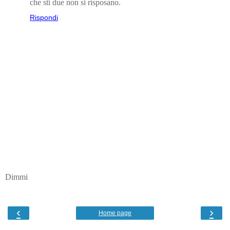
che sti due non si risposano.
Rispondi
Dimmi
‹
›
Home page