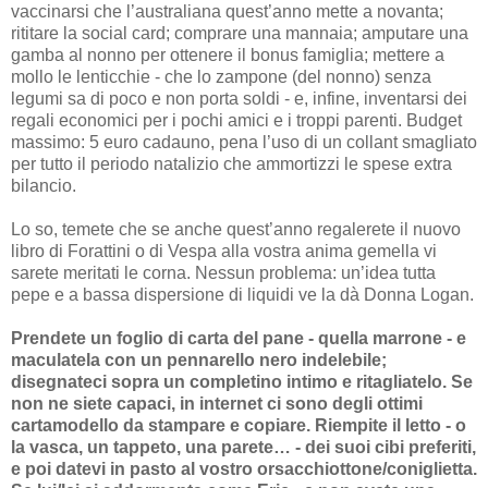
vaccinarsi che l’australiana quest’anno mette a novanta;
rititare la social card; comprare una mannaia; amputare una
gamba al nonno per ottenere il bonus famiglia; mettere a
mollo le lenticchie - che lo zampone (del nonno) senza
legumi sa di poco e non porta soldi - e, infine, inventarsi dei
regali economici per i pochi amici e i troppi parenti. Budget
massimo: 5 euro cadauno, pena l’uso di un collant smagliato
per tutto il periodo natalizio che ammortizzi le spese extra
bilancio.
Lo so, temete che se anche quest’anno regalerete il nuovo
libro di Forattini o di Vespa alla vostra anima gemella vi
sarete meritati le corna. Nessun problema: un’idea tutta
pepe e a bassa dispersione di liquidi ve la dà Donna Logan.
Prendete un foglio di carta del pane - quella marrone - e
maculatela con un pennarello nero indelebile;
disegnateci sopra un completino intimo e ritagliatelo. Se
non ne siete capaci, in internet ci sono degli ottimi
cartamodello da stampare e copiare. Riempite il letto - o
la vasca, un tappeto, una parete… - dei suoi cibi preferiti,
e poi datevi in pasto al vostro orsacchiottone/coniglietta.