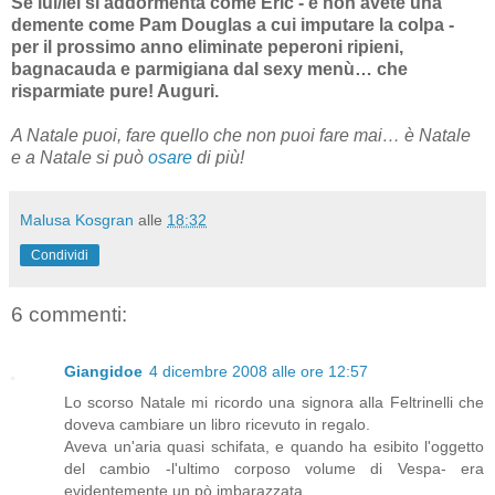
Se lui/lei si addormenta come Eric - e non avete una
demente come Pam Douglas a cui imputare la colpa -
per il prossimo anno eliminate peperoni ripieni,
bagnacauda e parmigiana dal sexy menù… che
risparmiate pure! Auguri.
A Natale puoi, fare quello che non puoi fare mai… è Natale
e a Natale si può
osare
di più!
Malusa Kosgran
alle
18:32
Condividi
6 commenti:
Giangidoe
4 dicembre 2008 alle ore 12:57
Lo scorso Natale mi ricordo una signora alla Feltrinelli che
doveva cambiare un libro ricevuto in regalo.
Aveva un'aria quasi schifata, e quando ha esibito l'oggetto
del cambio -l'ultimo corposo volume di Vespa- era
evidentemente un pò imbarazzata.