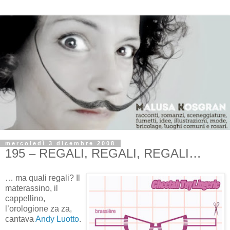
mercoledì 3 dicembre 2008
195 – REGALI, REGALI, REGALI…
… ma quali regali? Il
materassino, il
cappellino,
l’orologione za za,
cantava
Andy Luotto
.