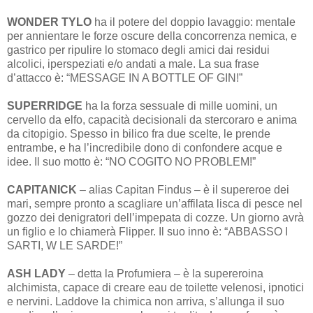
WONDER TYLO
ha il potere del doppio lavaggio: mentale
per annientare le forze oscure della concorrenza nemica, e
gastrico per ripulire lo stomaco degli amici dai residui
alcolici, iperspeziati e/o andati a male. La sua frase
d’attacco è: “MESSAGE IN A BOTTLE OF GIN!”
SUPERRIDGE
ha la forza sessuale di mille uomini, un
cervello da elfo, capacità decisionali da stercoraro e anima
da citopigio. Spesso in bilico fra due scelte, le prende
entrambe, e ha l’incredibile dono di confondere acque e
idee. Il suo motto è: “NO COGITO NO PROBLEM!”
CAPITANICK
– alias Capitan Findus – è il supereroe dei
mari, sempre pronto a scagliare un’affilata lisca di pesce nel
gozzo dei denigratori dell’impepata di cozze. Un giorno avrà
un figlio e lo chiamerà Flipper. Il suo inno è: “ABBASSO I
SARTI, W LE SARDE!”
ASH LADY
– detta la Profumiera – è la supereroina
alchimista, capace di creare eau de toilette velenosi, ipnotici
e nervini. Laddove la chimica non arriva, s’allunga il suo