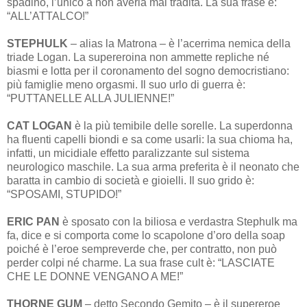
spadino, l’unico a non averla mai tradita. La sua frase è:
“ALL’ATTALCO!”
STEPHULK
– alias la Matrona – è l’acerrima nemica della
triade Logan. La supereroina non ammette repliche né
biasmi e lotta per il coronamento del sogno democristiano:
più famiglie meno orgasmi. Il suo urlo di guerra è:
“PUTTANELLE ALLA JULIENNE!”
CAT LOGAN
è la più temibile delle sorelle. La superdonna
ha fluenti capelli biondi e sa come usarli: la sua chioma ha,
infatti, un micidiale effetto paralizzante sul sistema
neurologico maschile. La sua arma preferita è il neonato che
baratta in cambio di società e gioielli. Il suo grido è:
“SPOSAMI, STUPIDO!”
ERIC PAN
è sposato con la biliosa e verdastra Stephulk ma
fa, dice e si comporta come lo scapolone d’oro della soap
poiché è l’eroe sempreverde che, per contratto, non può
perder colpi né charme. La sua frase cult è: “LASCIATE
CHE LE DONNE VENGANO A ME!”
THORNE GUM
– detto Secondo Gemito – è il supereroe