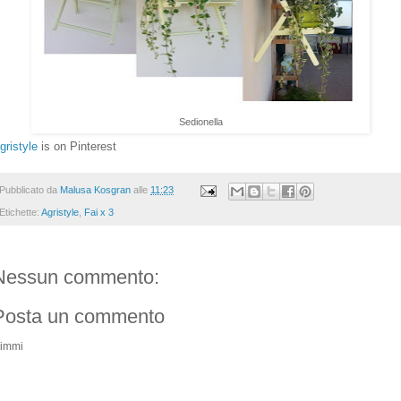
Sedionella
gristyle
is on Pinterest
Pubblicato da
Malusa Kosgran
alle
11:23
Etichette:
Agristyle
,
Fai x 3
Nessun commento:
Posta un commento
immi