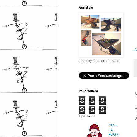
Agristyle
A
L'hobby che arreda casa
Pallottoliere
8
5
9
9
5
9
Il più letto
D
150 –
LA
FUGA