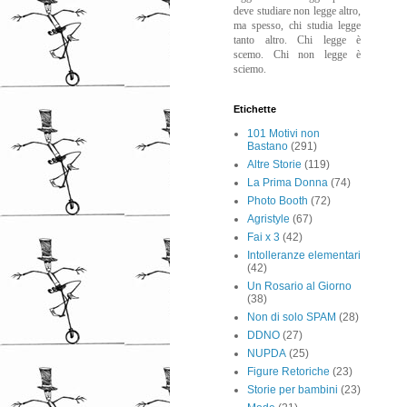
deve studiare non legge altro,
ma spesso, chi studia legge
tanto altro. Chi legge è
scemo. Chi non legge è
sciemo.
Etichette
101 Motivi non
Bastano
(291)
Altre Storie
(119)
La Prima Donna
(74)
Photo Booth
(72)
Agristyle
(67)
Fai x 3
(42)
Intolleranze elementari
(42)
Un Rosario al Giorno
(38)
Non di solo SPAM
(28)
DDNO
(27)
NUPDA
(25)
Figure Retoriche
(23)
Storie per bambini
(23)