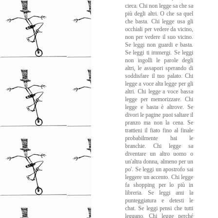
cieca. Chi non legge sa che sa
più degli altri. O che sa quel
che basta. Chi legge usa gli
occhiali per vedere da vicino,
non per vedere il suo vicino.
Se leggi non guardi e basta.
Se leggi ti immergi. Se leggi
non ingolli le parole degli
altri, le assapori sperando di
soddisfare il tuo palato. Chi
legge a voce alta legge per gli
altri. Chi legge a voce bassa
legge per memorizzare. Chi
legge e basta è altrove. Se
divori le pagine puoi saltare il
pranzo ma non la cena. Se
trattieni il fiato fino al finale
probabilmente hai le
branchie. Chi legge sa
diventare un altro uomo o
un'altra donna, almeno per un
po'. Se leggi un apostrofo sai
leggere un accento. Chi legge
fa shopping per lo più in
libreria. Se leggi ami la
punteggiatura e detesti le
chat. Se leggi pensi che tutti
leggano. Chi legge perché