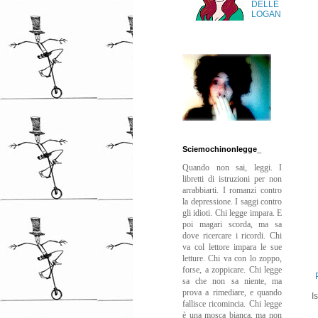
DELLE
LOGAN
Sciemochinonlegge_
Quando non sai, leggi. I
libretti di istruzioni per non
arrabbiarti. I romanzi contro
la depressione. I saggi contro
gli idioti. Chi legge impara. E
poi magari scorda, ma sa
dove ricercare i ricordi. Chi
va col lettore impara le sue
letture. Chi va con lo zoppo,
forse, a zoppicare. Chi legge
sa che non sa niente, ma
prova a rimediare, e quando
Is
fallisce ricomincia. Chi legge
è una mosca bianca, ma non