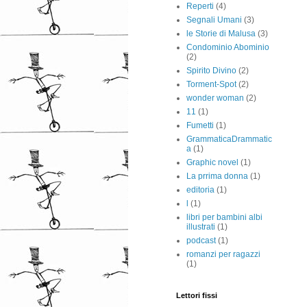
Reperti
(4)
Segnali Umani
(3)
le Storie di Malusa
(3)
Condominio Abominio
(2)
Spirito Divino
(2)
Torment-Spot
(2)
wonder woman
(2)
11
(1)
Fumetti
(1)
GrammaticaDrammatic
a
(1)
Graphic novel
(1)
La prrima donna
(1)
editoria
(1)
l
(1)
libri per bambini albi
illustrati
(1)
podcast
(1)
romanzi per ragazzi
(1)
Lettori fissi