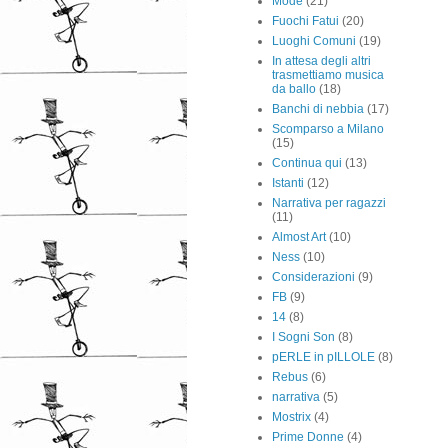
Mode
(21)
Fuochi Fatui
(20)
Luoghi Comuni
(19)
In attesa degli altri
trasmettiamo musica
da ballo
(18)
Banchi di nebbia
(17)
Scomparso a Milano
(15)
Continua qui
(13)
Istanti
(12)
Narrativa per ragazzi
(11)
Almost Art
(10)
Ness
(10)
Considerazioni
(9)
FB
(9)
14
(8)
I Sogni Son
(8)
pERLE in pILLOLE
(8)
Rebus
(6)
narrativa
(5)
Mostrix
(4)
Prime Donne
(4)