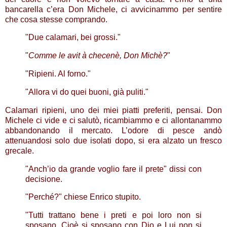
bancarella c’era Don Michele, ci avvicinammo per sentire
che cosa stesse comprando.
"Due calamari, bei grossi."
"
Comme le avit à checenè, Don Michè?
"
"Ripieni. Al forno."
"Allora vi do quei buoni, già puliti."
Calamari ripieni, uno dei miei piatti preferiti, pensai. Don
Michele ci vide e ci salutò, ricambiammo e ci allontanammo
abbandonando il mercato. L’odore di pesce andò
attenuandosi solo due isolati dopo, si era alzato un fresco
grecale.
"Anch’io da grande voglio fare il prete" dissi con
decisione.
"Perché?" chiese Enrico stupito.
"Tutti trattano bene i preti e poi loro non si
sposano. Cioè si sposano con Dio e Lui non si