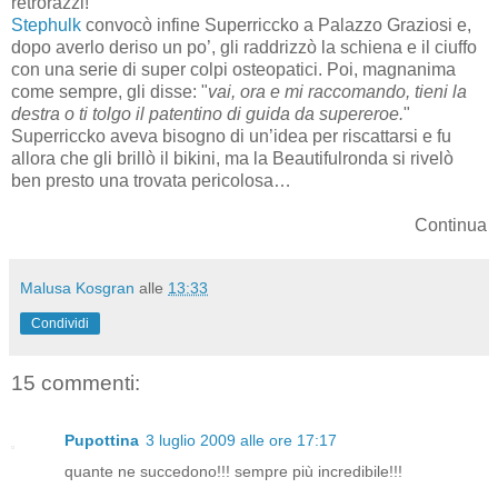
retrorazzi!
Stephulk
convocò infine Superriccko a Palazzo Graziosi e,
dopo averlo deriso un po’, gli raddrizzò la schiena e il ciuffo
con una serie di super colpi osteopatici. Poi, magnanima
come sempre, gli disse: "
vai, ora e mi raccomando, tieni la
destra o ti tolgo il patentino di guida da supereroe.
"
Superriccko aveva bisogno di un’idea per riscattarsi e fu
allora che gli brillò il bikini, ma la Beautifulronda si rivelò
ben presto una trovata pericolosa…
Continua
Malusa Kosgran
alle
13:33
Condividi
15 commenti:
Pupottina
3 luglio 2009 alle ore 17:17
quante ne succedono!!! sempre più incredibile!!!