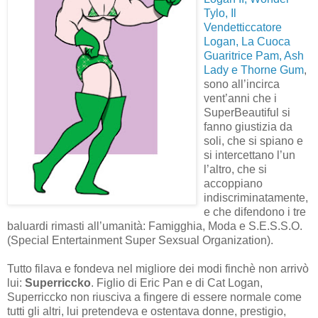
Tylo, Il
Vendetticcatore
Logan, La Cuoca
Guaritrice Pam, Ash
Lady e Thorne Gum
,
sono all’incirca
vent’anni che i
SuperBeautiful si
fanno giustizia da
soli, che si spiano e
si intercettano l’un
l’altro, che si
accoppiano
indiscriminatamente,
e che difendono i tre
baluardi rimasti all’umanità: Famigghia, Moda e S.E.S.S.O.
(Special Entertainment Super Sexsual Organization).
Tutto filava e fondeva nel migliore dei modi finchè non arrivò
lui:
Superriccko
. Figlio di Eric Pan e di Cat Logan,
Superriccko non riusciva a fingere di essere normale come
tutti gli altri, lui pretendeva e ostentava donne, prestigio,