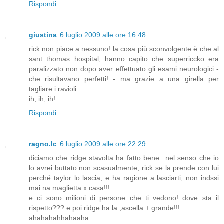
Rispondi
giustina
6 luglio 2009 alle ore 16:48
rick non piace a nessuno! la cosa più sconvolgente è che al
sant thomas hospital, hanno capito che superriccko era
paralizzato non dopo aver effettuato gli esami neurologici -
che risultavano perfetti! - ma grazie a una girella per
tagliare i ravioli...
ih, ih, ih!
Rispondi
ragno.lc
6 luglio 2009 alle ore 22:29
diciamo che ridge stavolta ha fatto bene...nel senso che io
lo avrei buttato non scasualmente, rick se la prende con lui
perché taylor lo lascia, e ha ragione a lasciarti, non indssi
mai na maglietta x casa!!!
e ci sono milioni di persone che ti vedono! dove sta il
rispetto??? e poi ridge ha la ,ascella + grande!!!
ahahahahhahaaha