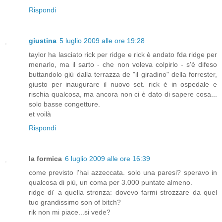
Rispondi
giustina
5 luglio 2009 alle ore 19:28
taylor ha lasciato rick per ridge e rick è andato fda ridge per
menarlo, ma il sarto - che non voleva colpirlo - s'è difeso
buttandolo giù dalla terrazza de "il giradino" della forrester,
giusto per inaugurare il nuovo set. rick è in ospedale e
rischia qualcosa, ma ancora non ci è dato di sapere cosa...
solo basse congetture.
et voilà
Rispondi
la formica
6 luglio 2009 alle ore 16:39
come previsto l'hai azzeccata. solo una paresi? speravo in
qualcosa di più, un coma per 3.000 puntate almeno.
ridge di' a quella stronza: dovevo farmi strozzare da quel
tuo grandissimo son of bitch?
rik non mi piace...si vede?