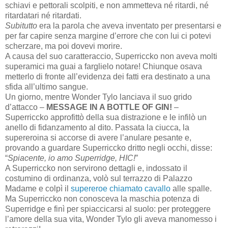
schiavi e pettorali scolpiti, e non ammetteva né ritardi, né
ritardatari né ritardati.
Subitutto
era la parola che aveva inventato per presentarsi e
per far capire senza margine d’errore che con lui ci potevi
scherzare, ma poi dovevi morire.
A causa del suo caratteraccio, Superriccko non aveva molti
superamici ma guai a farglielo notare! Chiunque osava
metterlo di fronte all’evidenza dei fatti era destinato a una
sfida all’ultimo sangue.
Un giorno, mentre Wonder Tylo lanciava il suo grido
d’attacco –
MESSAGE IN A BOTTLE OF GIN!
–
Superriccko approfittò della sua distrazione e le infilò un
anello di fidanzamento al dito. Passata la ciucca, la
supereroina si accorse di avere l’anulare pesante e,
provando a guardare Superriccko dritto negli occhi, disse:
“
Spiacente, io amo Superridge, HIC!
”
A Superriccko non servirono dettagli e, indossato il
costumino di ordinanza, volò sul terrazzo di Palazzo
Madame e colpì il
supereroe chiamato cavallo
alle spalle.
Ma Superriccko non conosceva la maschia potenza di
Superridge e finì per spiaccicarsi al suolo: per proteggere
l’amore della sua vita, Wonder Tylo gli aveva manomesso i