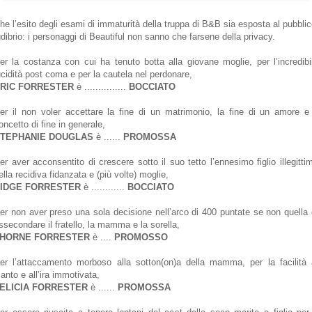
he l’esito degli esami di immaturità della truppa di B&B sia esposta al pubbli
udibrio: i personaggi di Beautiful non sanno che farsene della privacy.
er la costanza con cui ha tenuto botta alla giovane moglie, per l’incredibi
ucidità post coma e per la cautela nel perdonare,
RIC FORRESTER
è ...
............
BOCCIATO
er il non voler accettare la fine di un matrimonio, la fine di un amore e 
oncetto di fine in generale,
TEPHANIE DOUGLAS
è ...
...
PROMOSSA
er aver acconsentito di crescere sotto il suo tetto l’ennesimo figlio illegitti
ella recidiva fidanzata e (più volte) moglie,
IDGE FORRESTER
è ...
.........
BOCCIATO
er non aver preso una sola decisione nell’arco di 400 puntate se non quella 
ssecondare il fratello, la mamma e la sorella,
HORNE FORRESTER
è ...
.
PROMOSSO
er l’attaccamento morboso alla sotton(on)a della mamma, per la facilità 
ianto e all’ira immotivata,
ELICIA FORRESTER
è ...
...
PROMOSSA