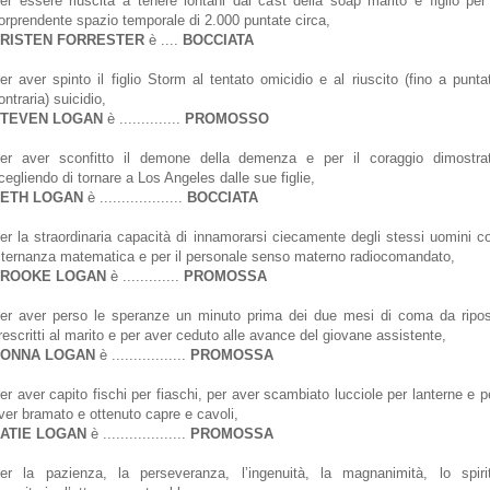
er essere riuscita a tenere lontani dal cast della soap marito e figlio per 
orprendente spazio temporale di 2.000 puntate circa,
RISTEN FORRESTER
è ...
.
BOCCIATA
er aver spinto il figlio Storm al tentato omicidio e al riuscito (fino a punta
ontraria) suicidio,
TEVEN LOGAN
è ...
...........
PROMOSSO
er aver sconfitto il demone della demenza e per il coraggio dimostra
cegliendo di tornare a Los Angeles dalle sue figlie,
ETH LOGAN
è ...
................
BOCCIATA
er la straordinaria capacità di innamorarsi ciecamente degli stessi uomini c
lternanza matematica e per il personale senso materno radiocomandato,
ROOKE LOGAN
è ............
.
PROMOSSA
er aver perso le speranze un minuto prima dei due mesi di coma da ripo
rescritti al marito e per aver ceduto alle avance del giovane assistente,
ONNA LOGAN
è ...
..............
PROMOSSA
er aver capito fischi per fiaschi, per aver scambiato lucciole per lanterne e p
ver bramato e ottenuto capre e cavoli,
ATIE LOGAN
è ...
................
PROMOSSA
er la pazienza, la perseveranza, l’ingenuità, la magnanimità, lo spiri