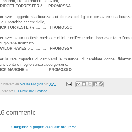
manitario, l’attaccamento al lavoro,
RIDGET FORRESTER
è ...
PROMOSSA
er aver suggerito alla fidanzata di liberarsi del figlio e per avere una fidanza
i cui potrebbe essere figlio,
ICK FORRESTER
è ...
........
PROMOSSO
er aver avuto un flash back osé di lei e dell’ex marito dopo aver fatto l’amo
ol giovane fidanzato,
AYLOR HAYES
è ...
............
PROMOSSA
er la rara capacità di cambiarsi le mutande, di cambiare donna, fidanzat
onvivente e moglie senza accorgersene,
ICK MARONE
è ...
.............
PROMOSSO
Pubblicato da
Malusa Kosgran
alle
15:10
Etichette:
101 Motivi non Bastano
16 commenti:
Giangidoe
9 giugno 2009 alle ore 15:58