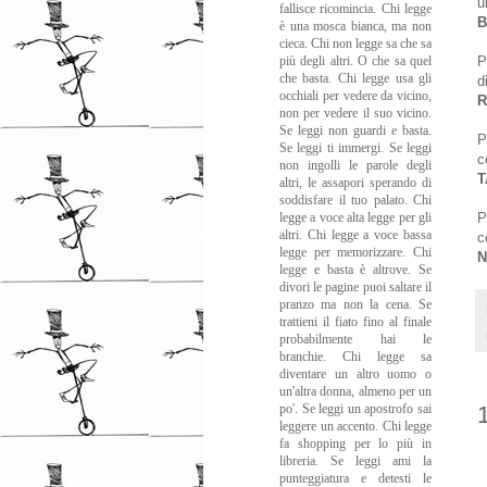
u
fallisce ricomincia. Chi legge
B
è una mosca bianca, ma non
cieca. Chi non legge sa che sa
più degli altri. O che sa quel
P
che basta. Chi legge usa gli
d
occhiali per vedere da vicino,
R
non per vedere il suo vicino.
Se leggi non guardi e basta.
P
Se leggi ti immergi. Se leggi
c
non ingolli le parole degli
T
altri, le assapori sperando di
soddisfare il tuo palato. Chi
legge a voce alta legge per gli
P
altri. Chi legge a voce bassa
c
legge per memorizzare. Chi
N
legge e basta è altrove. Se
divori le pagine puoi saltare il
pranzo ma non la cena. Se
trattieni il fiato fino al finale
probabilmente hai le
branchie. Chi legge sa
diventare un altro uomo o
un'altra donna, almeno per un
po'. Se leggi un apostrofo sai
leggere un accento. Chi legge
fa shopping per lo più in
libreria. Se leggi ami la
punteggiatura e detesti le