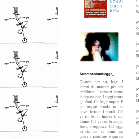
P
NON SI
s
SOFFR
E PIU’
K
P
c
S
P
s
B
P
a
Sciemochinonlegge_
B
Quando non sai, leggi. I
libretti di istruzioni per non
P
arrabbiarti. I romanzi contro
p
la depressione. I saggi contro
D
gli idioti. Chi legge impara. E
poi magari scorda, ma sa
dove ricercare i ricordi. Chi
P
va col lettore impara le sue
a
letture. Chi va con lo zoppo,
K
forse, a zoppicare. Chi legge
sa che non sa niente, ma
P
prova a rimediare, e quando