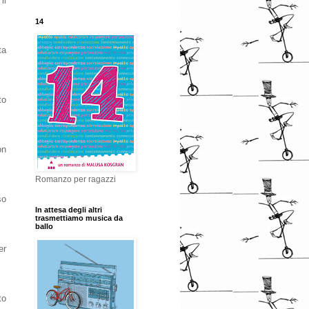
il
14
ta
to
on
Romanzo per ragazzi
so
In attesa degli altri
trasmettiamo musica da
ballo
er
to