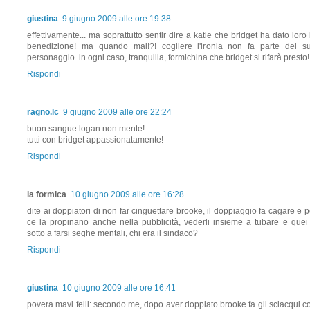
giustina
9 giugno 2009 alle ore 19:38
effettivamente... ma soprattutto sentir dire a katie che bridget ha dato loro 
benedizione! ma quando mai!?! cogliere l'ironia non fa parte del s
personaggio. in ogni caso, tranquilla, formichina che bridget si rifarà presto!
Rispondi
ragno.lc
9 giugno 2009 alle ore 22:24
buon sangue logan non mente!
tutti con bridget appassionatamente!
Rispondi
la formica
10 giugno 2009 alle ore 16:28
dite ai doppiatori di non far cinguettare brooke, il doppiaggio fa cagare e p
ce la propinano anche nella pubblicità, vederli insieme a tubare e quei
sotto a farsi seghe mentali, chi era il sindaco?
Rispondi
giustina
10 giugno 2009 alle ore 16:41
povera mavi felli: secondo me, dopo aver doppiato brooke fa gli sciacqui c