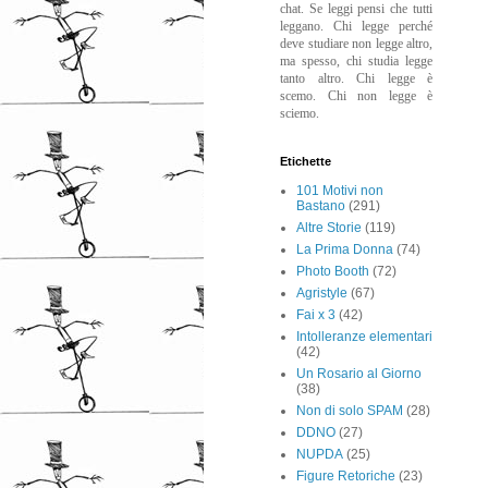
chat. Se leggi pensi che tutti
leggano. Chi legge perché
deve studiare non legge altro,
ma spesso, chi studia legge
tanto altro. Chi legge è
scemo. Chi non legge è
sciemo.
Etichette
101 Motivi non
Bastano
(291)
Altre Storie
(119)
La Prima Donna
(74)
Photo Booth
(72)
Agristyle
(67)
Fai x 3
(42)
Intolleranze elementari
(42)
Un Rosario al Giorno
(38)
Non di solo SPAM
(28)
DDNO
(27)
NUPDA
(25)
Figure Retoriche
(23)