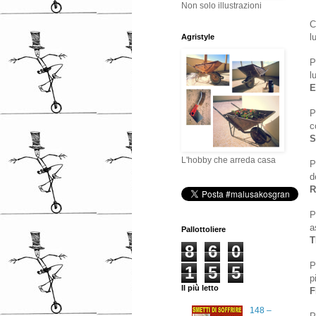
Non solo illustrazioni
C
l
Agristyle
P
l
E
P
c
S
L'hobby che arreda casa
P
d
R
P
a
Pallottoliere
T
8
6
0
P
1
5
5
p
Il più letto
F
148 –