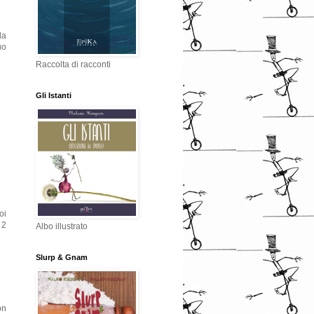
la
uo
Raccolta di racconti
Gli Istanti
oi
 2
Albo illustrato
Slurp & Gnam
on