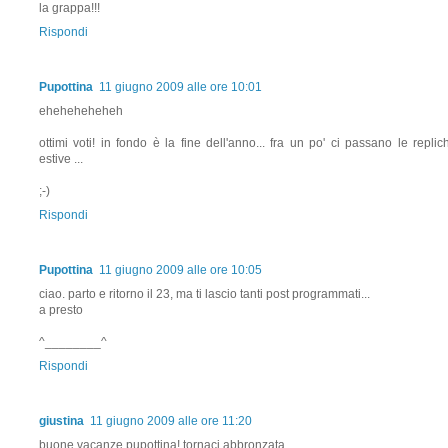
la grappa!!!
Rispondi
Pupottina
11 giugno 2009 alle ore 10:01
eheheheheheh
ottimi voti! in fondo è la fine dell'anno... fra un po' ci passano le replic
estive ...
;-)
Rispondi
Pupottina
11 giugno 2009 alle ore 10:05
ciao. parto e ritorno il 23, ma ti lascio tanti post programmati...
a presto
^________^
Rispondi
giustina
11 giugno 2009 alle ore 11:20
buone vacanze pupottina! tornaci abbronzata.