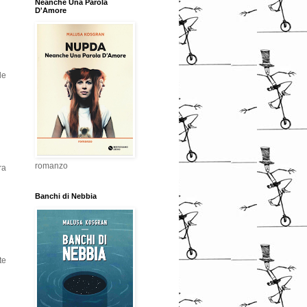
Neanche Una Parola
D'Amore
le
romanzo
ra
Banchi di Nebbia
te