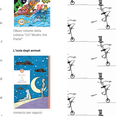
co
le
Ottavo volume della
collana "147 Mostro che
Parla!"
il
L'isola degli animali
mo
di
al
romanzo per ragazzi