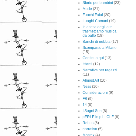
Storie per bambini
(23)
Mode
(21)
Fuochi Fatui
(20)
Luoghi Comuni
(19)
In attesa degli altri
trasmettiamo musica
da ballo
(18)
Banchi di nebbia
(17)
Scomparso a Milano
(15)
Continua qui
(13)
Istanti
(12)
Narrativa per ragazzi
(11)
Almost Art
(10)
Ness
(10)
Considerazioni
(9)
FB
(9)
14
(8)
I Sogni Son
(8)
pERLE in pILLOLE
(8)
Rebus
(6)
narrativa
(5)
Mostrix
(4)