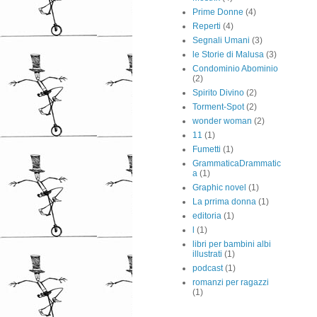
Prime Donne
(4)
Reperti
(4)
Segnali Umani
(3)
le Storie di Malusa
(3)
Condominio Abominio
(2)
Spirito Divino
(2)
Torment-Spot
(2)
wonder woman
(2)
11
(1)
Fumetti
(1)
GrammaticaDrammatic
a
(1)
Graphic novel
(1)
La prrima donna
(1)
editoria
(1)
l
(1)
libri per bambini albi
illustrati
(1)
podcast
(1)
romanzi per ragazzi
(1)