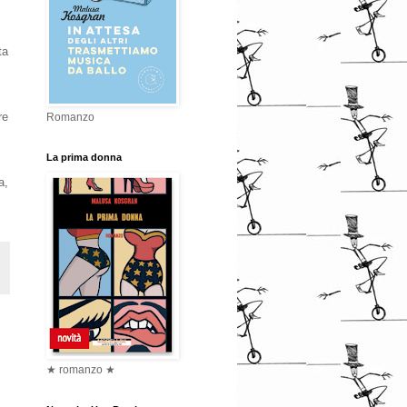
ta
re
Romanzo
La prima donna
a,
★ romanzo ★