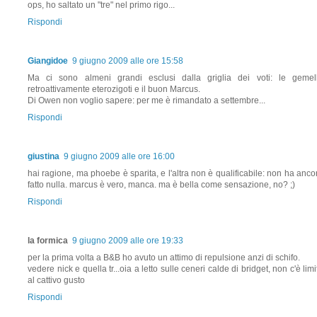
ops, ho saltato un "tre" nel primo rigo...
Rispondi
Giangidoe
9 giugno 2009 alle ore 15:58
Ma ci sono almeni grandi esclusi dalla griglia dei voti: le gemel
retroattivamente eterozigoti e il buon Marcus.
Di Owen non voglio sapere: per me è rimandato a settembre...
Rispondi
giustina
9 giugno 2009 alle ore 16:00
hai ragione, ma phoebe è sparita, e l'altra non è qualificabile: non ha anco
fatto nulla. marcus è vero, manca. ma è bella come sensazione, no? ;)
Rispondi
la formica
9 giugno 2009 alle ore 19:33
per la prima volta a B&B ho avuto un attimo di repulsione anzi di schifo.
vedere nick e quella tr...oia a letto sulle ceneri calde di bridget, non c'è limi
al cattivo gusto
Rispondi