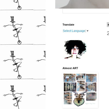
Translate
Select Language
▼
Almost ART