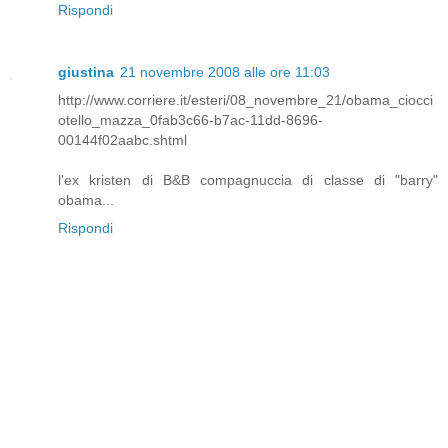
Rispondi
giustina
21 novembre 2008 alle ore 11:03
http://www.corriere.it/esteri/08_novembre_21/obama_ciocci
otello_mazza_0fab3c66-b7ac-11dd-8696-
00144f02aabc.shtml
l'ex kristen di B&B compagnuccia di classe di "barry"
obama...
Rispondi