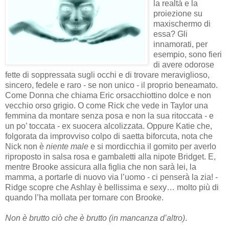
la realtà e la
proiezione su
maxischermo di
essa? Gli
innamorati, per
esempio, sono fieri
di avere odorose
fette di soppressata sugli occhi e di trovare meraviglioso,
sincero, fedele e raro - se non unico - il proprio beneamato.
Come Donna che chiama Eric orsacchiottino dolce e non
vecchio orso grigio. O come Rick che vede in Taylor una
femmina da montare senza posa e non la sua ritoccata - e
un po’ toccata - ex suocera alcolizzata. Oppure Katie che,
folgorata da improvviso colpo di saetta biforcuta, nota che
Nick non è
niente male
e si mordicchia il gomito per averlo
riproposto in salsa rosa e gambaletti alla nipote Bridget. E,
mentre Brooke assicura alla figlia che non sarà lei, la
mamma, a portarle di nuovo via l’uomo - ci penserà la zia! -
Ridge scopre che Ashlay è bellissima e sexy… molto più di
quando l’ha mollata per tornare con Brooke.
Non è brutto ciò che è brutto (in mancanza d’altro)
.