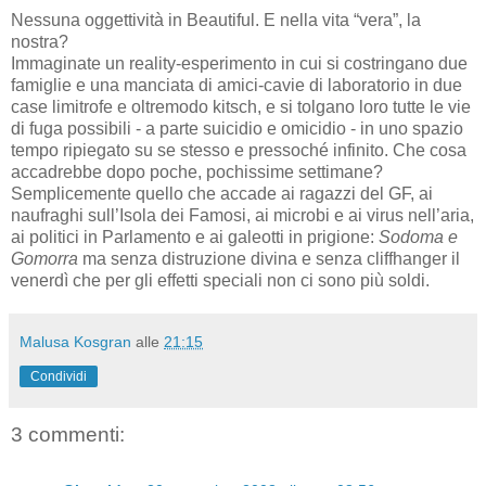
Nessuna oggettività in Beautiful. E nella vita “vera”, la
nostra?
Immaginate un reality-esperimento in cui si costringano due
famiglie e una manciata di amici-cavie di laboratorio in due
case limitrofe e oltremodo kitsch, e si tolgano loro tutte le vie
di fuga possibili - a parte suicidio e omicidio - in uno spazio
tempo ripiegato su se stesso e pressoché infinito. Che cosa
accadrebbe dopo poche, pochissime settimane?
Semplicemente quello che accade ai ragazzi del GF, ai
naufraghi sull’Isola dei Famosi, ai microbi e ai virus nell’aria,
ai politici in Parlamento e ai galeotti in prigione:
Sodoma e
Gomorr
a
ma senza distruzione divina e senza cliffhanger il
venerdì che per gli effetti speciali non ci sono più soldi.
Malusa Kosgran
alle
21:15
Condividi
3 commenti: