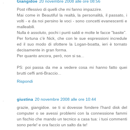
Giangidoe
20 novembre 2008 alle ore 08:56
Post riflessivo di quelli che mi fanno impazzire.
Mai come in Beautiful la realtà, la personalità, il passato, i
volti - e da noi persino le voci - sono concetti evanescenti e
malleabili.
Nulla è assoluto, pochi i punti saldi e molte le facce "basite".
Per fortuna c'è Nick, che con le sue espressioni incredule
ed il suo modo di sfottere la Logan-boatta, ieri è tornato
decisamente in gran forma.
Per quanto ancora, però, non si sa...
PS: poi passa da me a vedere cosa mi hanno fatto quei
brutti ceffi anti-Braccio...
Rispondi
giustina
20 novembre 2008 alle ore 10:44
grazie, giangidoe. se ti si dovesse fondere l'hard disk del
computer o se avessi problemi con la connessione fammi
un fischio che mando un tecnico a casa tua: i tuoi commenti
sono perle! e ora faccio un salto da te!