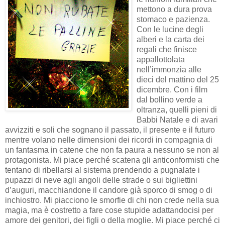
mettono a dura prova
stomaco e pazienza.
Con le lucine degli
alberi e la carta dei
regali che finisce
appallottolata
nell’immonzia alle
dieci del mattino del 25
dicembre. Con i film
dal bollino verde a
oltranza, quelli pieni di
Babbi Natale e di avari
avvizziti e soli che sognano il passato, il presente e il futuro
mentre volano nelle dimensioni dei ricordi in compagnia di
un fantasma in catene che non fa paura a nessuno se non al
protagonista. Mi piace perché scatena gli anticonformisti che
tentano di ribellarsi al sistema prendendo a pugnalate i
pupazzi di neve agli angoli delle strade o sui bigliettini
d’auguri, macchiandone il candore già sporco di smog o di
inchiostro. Mi piacciono le smorfie di chi non crede nella sua
magia, ma è costretto a fare cose stupide adattandocisi per
amore dei genitori, dei figli o della moglie. Mi piace perché ci