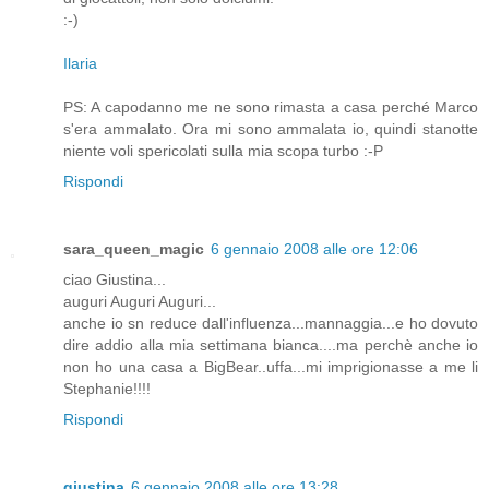
:-)
Ilaria
PS: A capodanno me ne sono rimasta a casa perché Marco
s'era ammalato. Ora mi sono ammalata io, quindi stanotte
niente voli spericolati sulla mia scopa turbo :-P
Rispondi
sara_queen_magic
6 gennaio 2008 alle ore 12:06
ciao Giustina...
auguri Auguri Auguri...
anche io sn reduce dall'influenza...mannaggia...e ho dovuto
dire addio alla mia settimana bianca....ma perchè anche io
non ho una casa a BigBear..uffa...mi imprigionasse a me li
Stephanie!!!!
Rispondi
giustina
6 gennaio 2008 alle ore 13:28