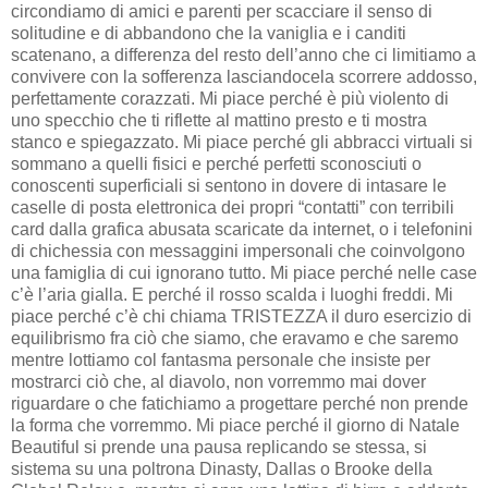
circondiamo di amici e parenti per scacciare il senso di
solitudine e di abbandono che la vaniglia e i canditi
scatenano, a differenza del resto dell’anno che ci limitiamo a
convivere con la sofferenza lasciandocela scorrere addosso,
perfettamente corazzati. Mi piace perché è più violento di
uno specchio che ti riflette al mattino presto e ti mostra
stanco e spiegazzato. Mi piace perché gli abbracci virtuali si
sommano a quelli fisici e perché perfetti sconosciuti o
conoscenti superficiali si sentono in dovere di intasare le
caselle di posta elettronica dei propri “contatti” con terribili
card dalla grafica abusata scaricate da internet, o i telefonini
di chichessia con messaggini impersonali che coinvolgono
una famiglia di cui ignorano tutto. Mi piace perché nelle case
c’è l’aria gialla. E perché il rosso scalda i luoghi freddi. Mi
piace perché c’è chi chiama TRISTEZZA il duro esercizio di
equilibrismo fra ciò che siamo, che eravamo e che saremo
mentre lottiamo col fantasma personale che insiste per
mostrarci ciò che, al diavolo, non vorremmo mai dover
riguardare o che fatichiamo a progettare perché non prende
la forma che vorremmo. Mi piace perché il giorno di Natale
Beautiful si prende una pausa replicando se stessa, si
sistema su una poltrona Dinasty, Dallas o Brooke della