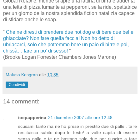
Global Relax e, mentre si apre una lattina di birra e addenta
una fetta di pizza fumante ai pepperoni, se la ride, spettatrice
per un giorno della nostra splendida fiction natalizia capace
di sfidare anche le soap.
“
Che ne diresti di prendere due hot dog e di bere due belle
ghiacciate? Non fare quella faccia! Non ho detto di
ubriacarci, solo che potremmo bere un paio di birre e poi,
chissà… fare un po’ di sesso!
”
(Brooke Logan Forrester Chambers Jones Marone)
Malusa Kosgran
alle
10:35
Condividi
14 commenti:
ioepapperina
21 dicembre 2007 alle ore 12:48
scusami tanto ma ne ho prese in prestito due di palle.. te le
restituisco subito dopo le feste! a volte capita di essere
senza palle e te ne bastano solo due per riuscire a fare