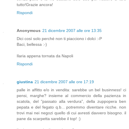
tutto!Grazie ancora!
Rispondi
Anonymous
21 dicembre 2007 alle ore 13:35
Dici così solo perché non ti piacciono i dolci :-P
Baci, bellessa :-)
Ilaria appena tornata da Napoli
Rispondi
giustina
21 dicembre 2007 alle ore 17:19
palle in affitto e/o in vendita: sarebbe un bel businness! ci
pensi, marghe? insieme al commercio della pazienza in
scatola, del "passato alla verdura", della zuppopera ben
pepata e del fegato q.b... potremmo diventare ricche. non
trovi mai nei negozi quello di cui avresti davvero bisogno. il
pane da scarpetta sarebbe il top! :)