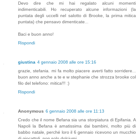
Devo dire che mi hai regalato alcuni momenti
indimenticabili. Ho recuperato alcune informazioni (la
puntata degli uccelli nel salotto di Brooke, la prima mitica
puntata) che pensavo dimenticate...
Baci e buon anno!
Rispondi
giustina
4 gennaio 2008 alle ore 15:16
grazie, stefania. mi fa molto piacere averti fatto sorridere...
buon anno anche a te e w stephanie che strozza brooke col
filo del telefono: mitica!!! :)
Rispondi
Anonymous
6 gennaio 2008 alle ore 11:13
Credo che il nome Befana sia una storpiatura di Epifania. A
Napoli la Befana è amatissima dai bambini, molto più di
babbo natale, perché loro il 6 gennaio ricevono un mucchio
di giocattoli, non solo dolciumi.