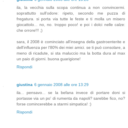
ila, la vecchia sulla scopa continua a non convincermi.
soprattutto sull'odore: ripeto, secondo me puzza di
fregatura. si porta via tutte le feste e ti molla un misero
giocattolo... no, no. troppo poco! e poi i dolci nelle calze:
che orrore!!! ;)
sara, il 2008 è cominciato all'insegna della gastroenterite e
dell'influenza per l'80% dei miei amici. se ti può consolare, a
meno di ricadute, si sta maluccio ma la botta dura al max
un paio di giorni. buona guarigione!
Rispondi
giustina
6 gennaio 2008 alle ore 13:29
ila... pensavo... se la befana invece di portare doni si
portasse via un po' di rumenta da napoli? sarebbe fico, no?
forse comincerebbe a starmi simpatica! :)
Rispondi